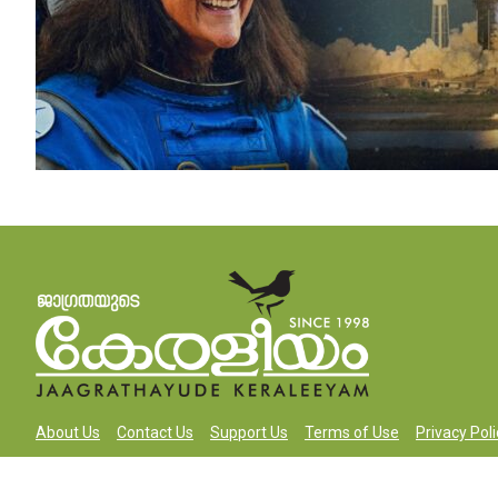
About Us
Contact Us
Support Us
Terms of Use
Privacy Poli