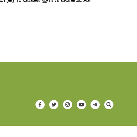
 ക്രൂ 10 പേടകം ഇന്ന് വിജയകരമായി