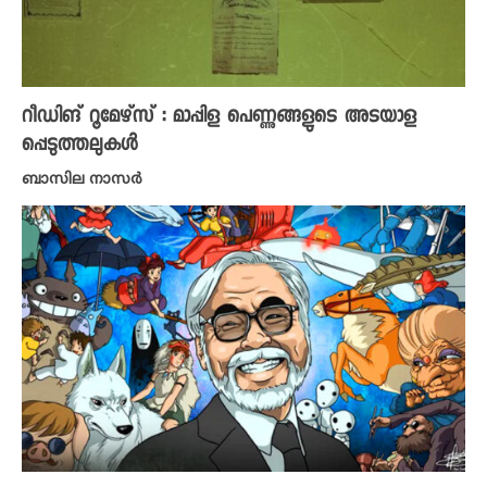
റീഡിങ് റൂമേഴ്സ് : മാപ്പിള പെണ്ണുങ്ങളുടെ അടയാള
പ്പെടുത്തലുകൾ
ബാസില നാസർ