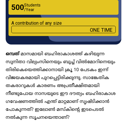
Students
₹500
/Year
A contribution of any size
ONE TIME
ഒമ്പത്
മാസമായി ബഹിരാകാശത്ത് കഴിയുന്ന
സുനിതാ വില്യംസിനെയും ബുച്ച് വിൽമോറിനെയും
തിരികെയെത്തിക്കാനായി ക്രൂ 10 പേടകം ഇന്ന്
വിജയകരമായി പുറപ്പെട്ടിരിക്കുന്നു. സാങ്കേതിക
തകരാറുകൾ കാരണം അപ്രതീക്ഷിതമായി
നീണ്ടുപോയ നാസയുടെ ഈ ദൗത്യം ബഹിരാകാശ ​
ഗവേഷണത്തിൽ എന്ത് മാറ്റമാണ് സൃഷ്ടിക്കാൻ
പോകുന്നത്? ഇലോൺ മസ്കിന്റെ ഇടപെടൽ
നൽകുന്ന സൂചനയെന്താണ്?