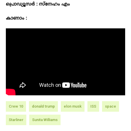
പ്രൊഡ്യൂസർ : സ്നേഹം എം
കാണാം :
Crew 10
donald trump
elon musk
ISS
space
Starliner
Sunita Williams