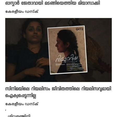
ഓസ്കാർ ജേതാവായി മടങ്ങിയെത്തിയ മിയാസാക്കി
കേരളീയം ഡസ്ക്
സിനിമയിലെ റിയലിസം ജീവിതത്തിലെ റിയലിസവുമായി
ഐക്യപ്പെടുന്നില്ല
കേരളീയം ഡസ്ക്
,
ശിവരഞ്ജിനി