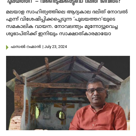
‘പുലയത്തറ’ – വീണ്ടെടുക്കപ്പെട്ടുവോ ദലിത് ജീവിതം?
മലയാള സാഹിത്യത്തിലെ ആദ്യകാല ദലിത് നോവല്‍
എന്ന് വിശേഷിപ്പിക്കപ്പെടുന്ന ‘പുലയത്തറ’യുടെ
സമകാലിക വായന. നോവലന്ത്യം മുന്നോട്ടുവെച്ച
ശുഭാപ്തിക്ക് ഇനിയും സാക്ഷാത്കാരമായോ
| July 23, 2024
ഫസൽ റഹ്മാൻ