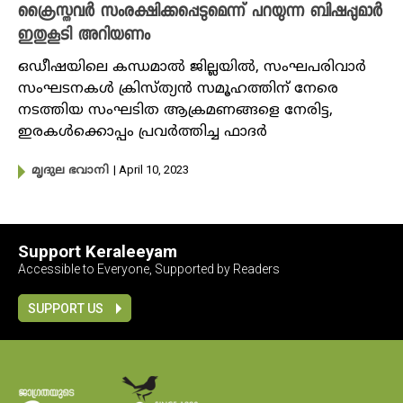
ക്രൈസ്തവർ സംരക്ഷിക്കപ്പെടുമെന്ന് പറയുന്ന ബിഷപ്പുമാർ
ഇതുകൂടി അറിയണം
ഒഡീഷയിലെ കന്ധമാൽ ജില്ലയിൽ, സംഘപരിവാർ
സംഘടനകൾ ക്രിസ്ത്യൻ സമൂഹ​ത്തിന് നേരെ
നടത്തിയ സംഘടിത ആക്രമണങ്ങളെ നേരിട്ട,
ഇരകൾക്കൊപ്പം പ്രവർത്തിച്ച ഫാദർ
| April 10, 2023
മൃദുല ഭവാനി
Support Keraleeyam
Accessible to Everyone, Supported by Readers
SUPPORT US