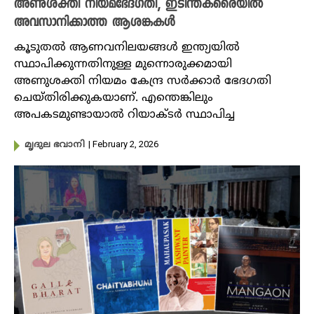
അണുശക്തി നിയമഭേദഗതി, ഇടിന്തകരൈയില്‍
അവസാനിക്കാത്ത ആശങ്കകള്‍
കൂടുതൽ ആണവനിലയങ്ങൾ ഇന്ത്യയിൽ
സ്ഥാപിക്കുന്നതിനുള്ള മുന്നൊരുക്കമായി
അണുശക്തി നിയമം കേന്ദ്ര സർക്കാർ ഭേദഗതി
ചെയ്തിരിക്കുകയാണ്. എന്തെങ്കിലും
അപകടമുണ്ടായാൽ റിയാക്ട‍ർ സ്ഥാപിച്ച
| February 2, 2026
മൃദുല ഭവാനി