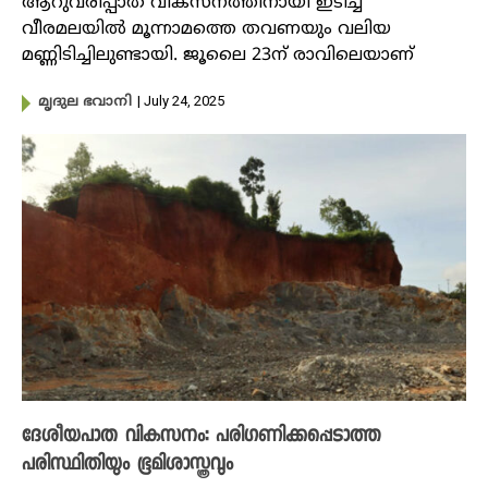
ആറുവരിപ്പാത വികസനത്തിനായി ഇടിച്ച
വീരമലയിൽ മൂന്നാമത്തെ തവണയും വലിയ
മണ്ണിടിച്ചിലുണ്ടായി. ജൂലെെ 23ന് രാവിലെയാണ്
| July 24, 2025
മൃദുല ഭവാനി
ദേശീയപാത വികസനം: പരിഗണിക്കപ്പെടാത്ത
പരിസ്ഥിതിയും ഭൂമിശാസ്ത്രവും