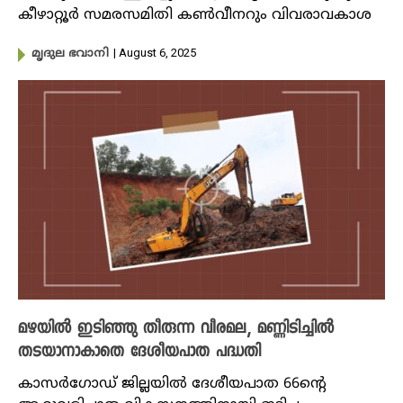
കീഴാറ്റൂർ സമരസമിതി കൺവീനറും വിവരാവകാശ
| August 6, 2025
മൃദുല ഭവാനി
മഴയിൽ ഇടിഞ്ഞു തീരുന്ന വീരമല, മണ്ണിടിച്ചിൽ
തടയാനാകാതെ ദേശീയപാത പദ്ധതി
കാസ‍ർ​ഗോഡ് ജില്ലയിൽ ദേശീയപാത 66ന്റെ