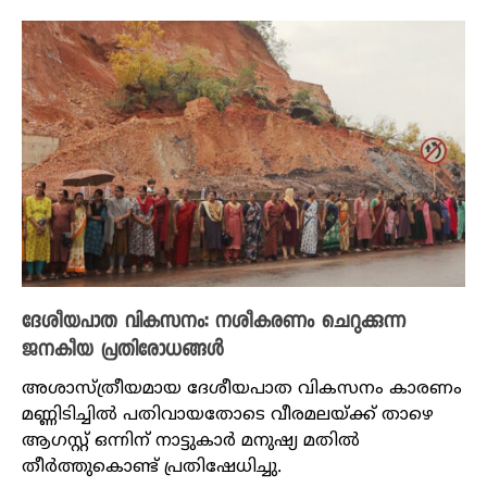
ദേശീയപാത വികസനം: നശീകരണം ചെറുക്കുന്ന
ജനകീയ പ്രതിരോധങ്ങൾ
അശാസ്ത്രീയമായ ദേശീയപാത വികസനം കാരണം
മണ്ണിടിച്ചിൽ പതിവായതോടെ വീരമലയ്ക്ക് താഴെ
ആഗസ്റ്റ് ഒന്നിന് നാട്ടുകാർ മനുഷ്യ മതിൽ
തീർത്തുകൊണ്ട് പ്രതിഷേധിച്ചു.