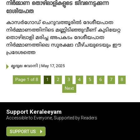
നിർമ്മാണ തൊഴിലാളികളുടെ ജീവനെടുക്കുന്ന
ദേശീയപാത
കാസ‍ർഗോഡ് ചെറുവത്തൂരിൽ ദേശീയപാത
നിർമ്മാണത്തിനിടെ മണ്ണിടിഞ്ഞുവീണ് കുടിയേറ്റ
തൊഴിലാളി മരിച്ച അപകടം ദേശീയപാത
നിർമ്മാണത്തിലെ സുരക്ഷാ വീഴ്ചയുടെയും ഈ
പ്രദേശത്തെ
| May 17, 2025
മൃദുല ഭവാനി
Page 1 of 8
1
2
3
4
5
6
7
8
Next
Support Keraleeyam
Accessible to Everyone, Supported by Readers
SUPPORT US