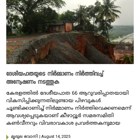
ദേശീയപാതയുടെ നി‍ർമ്മാണം നി‍ർത്തിവച്ച്
അന്വേഷണം നടത്തുക
കേരളത്തിൽ ദേശീയപാത 66 ആറുവരിപ്പാതയായി
വികസിപ്പിക്കുന്നതിലുണ്ടായ പിഴവുകൾ
ചൂണ്ടിക്കാണിച്ച് നിർമ്മാണം നിർത്തിവെക്കണമെന്ന്
ആവശ്യപ്പെടുകയാണ് കീഴാറ്റൂർ സമരസമിതി
കൺവീനറും വിവരാവകാശ പ്രവർത്തകനുമായ
| August 14, 2025
മൃദുല ഭവാനി