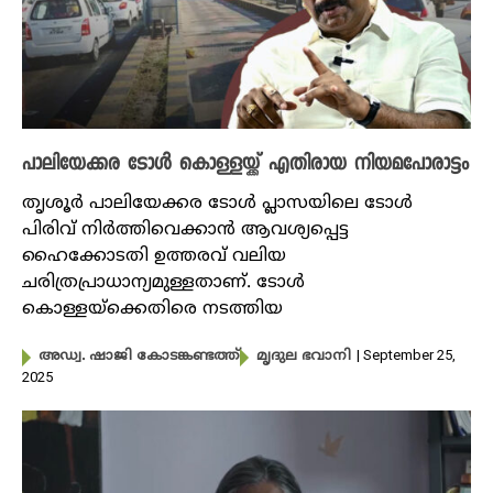
പാലിയേക്കര ടോൾ കൊള്ളയ്ക്ക് എതിരായ നിയമപോരാട്ടം
തൃശൂർ പാലിയേക്കര ടോൾ പ്ലാസയിലെ ടോൾ
പിരിവ് നിർത്തിവെക്കാൻ ആവശ്യപ്പെട്ട
ഹൈക്കോടതി ഉത്തരവ് വലിയ
ചരിത്രപ്രാധാന്യമുള്ളതാണ്. ടോൾ
കൊള്ളയ്ക്കെതിരെ നടത്തിയ
| September 25,
അഡ്വ. ഷാജി കോടങ്കണ്ടത്ത്
മൃദുല ഭവാനി
2025