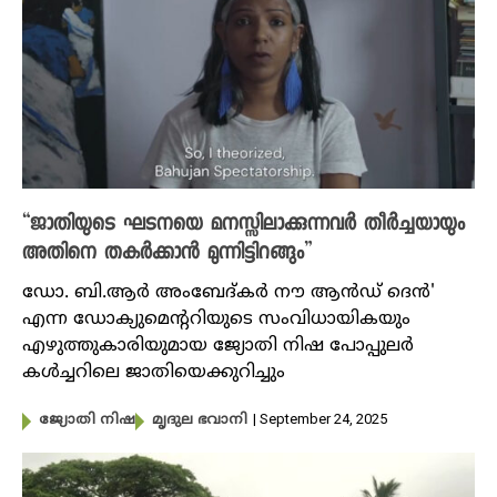
“ജാതിയുടെ ഘടനയെ മനസ്സിലാക്കുന്നവർ തീർച്ചയായും
അതിനെ തകർക്കാൻ മുന്നിട്ടിറങ്ങും”
ഡോ. ബി.ആർ അംബേദ്കർ നൗ ആൻഡ് ദെൻ'
എന്ന ഡോക്യുമെന്ററിയുടെ സംവിധായികയും
എഴുത്തുകാരിയുമായ ജ്യോതി നിഷ പോപ്പുലർ
കൾച്ചറിലെ ജാതിയെക്കുറിച്ചും
| September 24, 2025
ജ്യോതി നിഷ
മൃദുല ഭവാനി