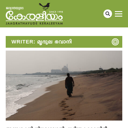
WRITER:
മൃദുല ഭവാനി