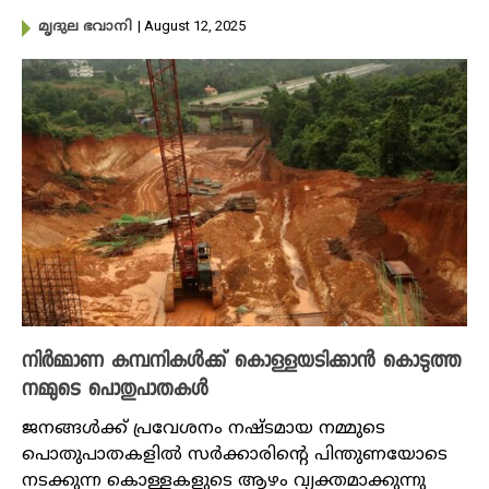
| August 12, 2025
മൃദുല ഭവാനി
നിർമ്മാണ കമ്പനികൾക്ക് കൊള്ളയടിക്കാൻ കൊടുത്ത
നമ്മുടെ പൊതുപാതകൾ
ജനങ്ങൾക്ക് പ്രവേശനം നഷ്ടമായ നമ്മുടെ
പൊതുപാതകളിൽ സർക്കാരിന്റെ പിന്തുണയോടെ
നടക്കുന്ന കൊള്ളകളുടെ ആഴം വ്യക്തമാക്കുന്നു