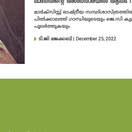
ലാഭത്തിന്റെ അൾത്താരയിൽ ആരും വിശ
മാർക്സിസ്റ്റ് രാഷ്ട്രീയ സമ്പദ്ശാസ്ത്
പിൽക്കാലത്ത്​ ​ഗാന്ധിയുടെയും ജെ.സി ക
പുലർത്തുകയും
| December 25, 2022
ടി.ജി ജേക്കബ്