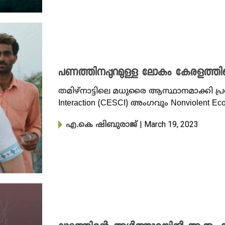
പണത്തിനപ്പുറമുള്ള ലോകം കേരളത്തിലെ
തമിഴ്നാട്ടിലെ മധുരൈ ആസ്ഥാനമാക്കി പ്രവർത്
Interaction (CESCI) അംഗവും Nonviolent Ec
| March 19, 2023
എ.കെ ഷിബുരാജ്