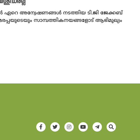
ുദ്ധരല്ല
രത്തിൽ ഏറെ അന്വേഷണങ്ങൾ നടത്തിയ ടി.ജി ജേക്കബ്
ുമരപ്പയുടെയും സാമ്പത്തികനയങ്ങളോട് ആഭിമുഖ്യം