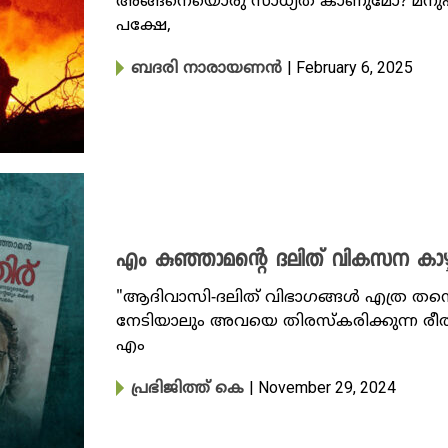
അങ്ങനെയൊരു സാധ്യത കാണുമോ? മനുഷ്യന
പക്ഷേ,
| February 6, 2025
ബദരി നാരായണൻ
എം കുഞ്ഞാമന്റെ ദലിത് വികസന കാഴ്ചപ
"ആദിവാസി-ദലിത് വിഭാഗങ്ങൾ എത്ര ത
നേടിയാലും അവയെ തിരസ്കരിക്കുന്ന രീതി
എം
| November 29, 2024
പ്രഭിജിത്ത് കെ