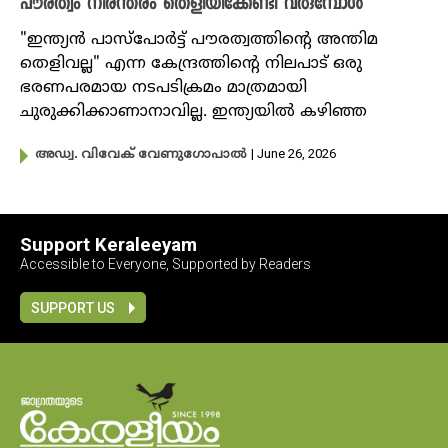
പൗരത്വം നിരന്തരം തെളിയിക്കേണ്ടി വരുമ്പോൾ
"ഇന്ത്യൻ പാസ്പോർട്ട് പൗരത്വത്തിന്റെ അന്തിമ
തെളിവല്ല" എന്ന കേന്ദ്രത്തിൻ്റെ നിലപാട് ഒരു
ഭരണപരമായ നടപടിക്രമം മാത്രമായി
ചുരുക്കിക്കാണാനാവില്ല. ഇന്ത്യയിൽ കഴിഞ്ഞ
| June 26, 2026
അഡ്വ. വിവേക് വേണുഗോപാൽ
Support Keraleeyam
Accessible to Everyone, Supported by Readers
SUPPORT US