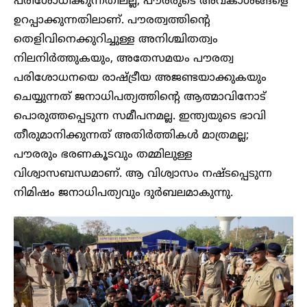
പരിശോധിക്കുന്നതിലല്ല; പൗരരുടെ അവകാശങ്ങളെ
ഉറപ്പാക്കുന്നതിലാണ്. പൗരത്വത്തിന്റെ
തെളിവിനെക്കുറിച്ചുള്ള അനിശ്ചിതത്വം
നിലനിർത്തുകയും, അതേസമയം പൗരത്വ
പരിശോധനയെ രാഷ്ട്രീയ അജണ്ടയാക്കുകയും
ചെയ്യുന്നത് ജനാധിപത്യത്തിന്റെ ആത്മാവിനോട്
പൊരുത്തപ്പെടുന്ന സമീപനമല്ല. ഇന്ത്യയുടെ ഭാവി
തീരുമാനിക്കുന്നത് അതിർത്തികൾ മാത്രമല്ല;
പൗരരും ഭരണകൂടവും തമ്മിലുള്ള
വിശ്വാസബന്ധമാണ്. ആ വിശ്വാസം നഷ്ടപ്പെടുന്ന
നിമിഷം ജനാധിപത്യവും ദുർബലമാകുന്നു.