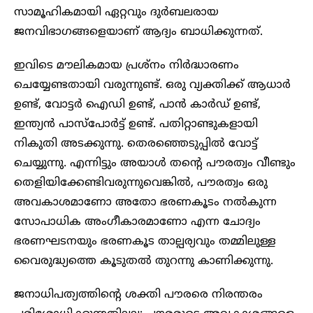
സാമൂഹികമായി ഏറ്റവും ദുർബലരായ
ജനവിഭാഗങ്ങളെയാണ് ആദ്യം ബാധിക്കുന്നത്.
ഇവിടെ മൗലികമായ പ്രശ്നം നിർദ്ധാരണം
ചെയ്യേണ്ടതായി വരുന്നുണ്ട്. ഒരു വ്യക്തിക്ക് ആധാർ
ഉണ്ട്, വോട്ടർ ഐഡി ഉണ്ട്, പാൻ കാർഡ് ഉണ്ട്,
ഇന്ത്യൻ പാസ്പോർട്ട് ഉണ്ട്. പതിറ്റാണ്ടുകളായി
നികുതി അടക്കുന്നു. തെരഞ്ഞെടുപ്പിൽ വോട്ട്
ചെയ്യുന്നു. എന്നിട്ടും അയാൾ തന്റെ പൗരത്വം വീണ്ടും
തെളിയിക്കേണ്ടിവരുന്നുവെങ്കിൽ, പൗരത്വം ഒരു
അവകാശമാണോ അതോ ഭരണകൂടം നൽകുന്ന
സോപാധിക അംഗീകാരമാണോ എന്ന ചോദ്യം
ഭരണഘടനയും ഭരണകൂട താല്പര്യവും തമ്മിലുള്ള
വൈരുദ്ധ്യത്തെ കൂടുതൽ തുറന്നു കാണിക്കുന്നു.
ജനാധിപത്യത്തിന്റെ ശക്തി പൗരരെ നിരന്തരം