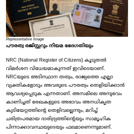
Representative Image
പൗരത്വ രജിസ്റ്ററും നിയമ ഭേദഗതിയും
NRC (National Register of Citizens) കൂടുതൽ
വിമർശന വിധേയമാകുന്നത് ഇവിടെയാണ്.
NRCയുടെ അടിസ്ഥാന തത്വം, രാജ്യത്തെ എല്ലാ
വ്യക്തികളോടും അവരുടെ പൗരത്വം തെളിയിക്കാൻ
ആവശ്യപ്പെടുക എന്നതാണ്. അസമിലെ അനുഭവം
കാണിച്ചത് രേഖകളുടെ അഭാവം അനധികൃത
കുടിയേറ്റത്തിന്റെ തെളിവല്ലെന്നും, മറിച്ച്
ചരിത്രപരമായ ദാരിദ്ര്യത്തിന്റെയും സാമൂഹിക
പിന്നാക്കാവസ്ഥയുടെയും ഫലമാണെന്നുമാണ്.