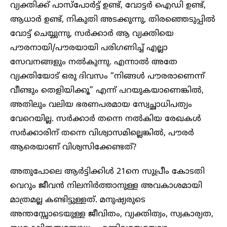
വ്യക്തിക്ക് പാസ്പോർട്ട് ഉണ്ട്, വോട്ടർ ഐഡി ഉണ്ട്,
ആധാർ ഉണ്ട്, നികുതി അടക്കുന്നു, തിരഞ്ഞെടുപ്പിൽ
വോട്ട് ചെയ്യുന്നു, സർക്കാർ ആ വ്യക്തിയെ
പൗരനായി/പൗരയായി പരിഗണിച്ച് എല്ലാ
സേവനങ്ങളും നൽകുന്നു. എന്നാൽ അതേ
വ്യക്തിയോട് ഒരു ദിവസം “നിങ്ങൾ പൗരരാണെന്ന്
വീണ്ടും തെളിയിക്കൂ” എന്ന് പറയുകയാണെങ്കിൽ,
അതിലും വലിയ ഭരണപരമായ സ്വേച്ഛാധിപത്യം
വേറെയില്ല. സർക്കാർ തന്നെ നൽകിയ രേഖകൾ
സർക്കാരിന് തന്നെ വിശ്വാസമില്ലെങ്കിൽ, പൗരർ
ആരെയാണ് വിശ്വസിക്കേണ്ടത്?
അതുപോലെ ആർട്ടിക്കിൾ 21നെ സുപ്രീം കോടതി
വെറും ജീവൻ നിലനിർത്താനുള്ള അവകാശമായി
മാത്രമല്ല കണ്ടിട്ടുള്ളത്. മനുഷ്യരുടെ
അന്തസ്സോടെയുള്ള ജീവിതം, വ്യക്തിത്വം, സ്വകാര്യത,