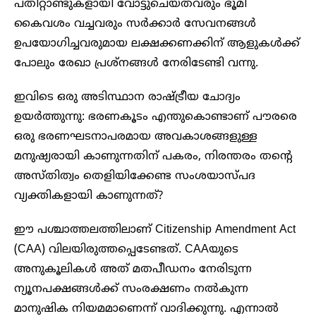
പതിറ്റാണ്ടുകളായി വോട്ടുചെയ്തവരും ഭൂമി
കൈവശം വച്ചവരും സർക്കാർ സേവനങ്ങൾ
ഉപയോഗിച്ചവരുമായ ലക്ഷക്കണക്കിന് ആളുകൾക്ക്
പോലും രേഖാ പ്രശ്നങ്ങൾ നേരിടേണ്ടി വന്നു.
ഇവിടെ ഒരു അടിസ്ഥാന രാഷ്ട്രീയ ചോദ്യം
ഉയർത്തുന്നു: ഭരണകൂടം എന്തുകൊണ്ടാണ് പൗരരെ
ഒരു ഭരണഘടനാപരമായ അവകാശങ്ങളുള്ള
മനുഷ്യരായി കാണുന്നതിന് പകരം, നിരന്തരം തന്റെ
അസ്തിത്വം തെളിയിക്കേണ്ട സംശയാസ്പദ
വ്യക്തികളായി കാണുന്നത്?
ഈ പശ്ചാത്തലത്തിലാണ് Citizenship Amendment Act
(CAA) വിലയിരുത്തപ്പെടേണ്ടത്. CAAയുടെ
അനുകൂലികൾ അത് മതപീഡനം നേരിടുന്ന
ന്യൂനപക്ഷങ്ങൾക്ക് സംരക്ഷണം നൽകുന്ന
മാനുഷിക നിയമമാണെന്ന് വാദിക്കുന്നു. എന്നാൽ