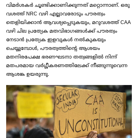
വിമർശകർ ചൂണ്ടിക്കാണിക്കുന്നത് മറ്റൊന്നാണ്. ഒരു
വശത്ത് NRC വഴി എല്ലാവരോടും പൗരത്വം
തെളിയിക്കാൻ ആവശ്യപ്പെടുകയും, മറുവശത്ത് CAA
വഴി ചില പ്രത്യേക മതവിഭാഗങ്ങൾക്ക് പൗരത്വം
നേടാൻ പ്രത്യേക ഇളവുകൾ നൽകുകയും
ചെയ്യുമ്പോൾ, പൗരത്വത്തിന്റെ ആശയം
മതനിരപേക്ഷ ഭരണഘടനാ തത്വങ്ങളിൽ നിന്ന്
മതപരമായ വർഗ്ഗീകരണത്തിലേക്ക് നീങ്ങുന്നുവെന്ന
ആശങ്ക ഉയരുന്നു.