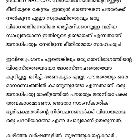
ഇതാണ് NRC-CAA സംയോജനത്തെക്കുറിച്ചുള്ള
ഭീതിയുടെ കേന്ദ്രം. ഇന്ത്യൻ ഭരണഘടന പൗരർക്ക്
നൽകുന്ന എല്ലാ സുരക്ഷിതത്വവും ഒരു
വിഭാഗത്തിനെതിരെ അട്ടിമറിക്കാനുള്ള വലിയ
സാധ്യതയാണ് ഇതിലൂടെ ഉണ്ടായത് എന്നതാണ്
ജനാധിപത്യം നേരിടുന്ന ഭീതിതമായ സാഹചര്യം!
ഇവിടെ പ്രശനം ഏതെങ്കിലും ഒരു മതവിഭാഗത്തിന്റെ
വിശ്വസ്തതയെയോ ദേശസ്നേഹത്തെയോ
കുറിച്ചല്ല. മറിച്ച്, ഭരണകൂടം എല്ലാ പൗരരെയും ഒരേ
മാനദണ്ഡത്തിൽ കാണുന്നുണ്ടോ എന്നതാണ്. ഒരു
ജനാധിപത്യ രാഷ്ട്രത്തിൽ പൗരത്വം മതനിരപേക്ഷ
അവകാശമാണോ, അതോ സാംസ്കാരിക
ഭൂരിപക്ഷത്തിന്റെ നിർവചനങ്ങൾക്ക് വിധേയമായ
ഒരു പദവിയാണോ എന്ന ചോദ്യമാണ് ഉയരുന്നത്.
കഴിഞ്ഞ വർഷങ്ങളിൽ ‘നുഴഞ്ഞുകയറ്റക്കാർ’,