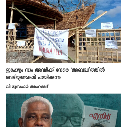
ഇപ്പോഴും നാം അവർക്ക് നേരെ ‘അബദ്ധ’ത്തിൽ
വെടിയുണ്ടകൾ പായിക്കുന്നു
വി മുസഫർ അഹമ്മദ്