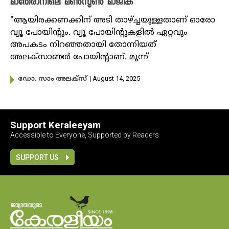
മാതേരാനിലെ മൺസൂൺ മാജിക്
"ആയിരക്കണക്കിന് അടി താഴ്ച്ചയുള്ളതാണ് ഓരോ
വ്യൂ പോയിന്റും. വ്യൂ പോയിന്റുകളിൽ ഏറ്റവും
അപകടം നിറഞ്ഞതായി തോന്നിയത്
അലക്സാണ്ടർ പോയിന്റാണ്. മൂന്ന്
| August 14, 2025
ഡോ. സാം അലക്സ്
Support Keraleeyam
Accessible to Everyone, Supported by Readers
SUPPORT US