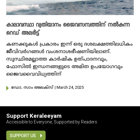
കാലാവസ്ഥാ വ്യതിയാനം ജൈവസമ്പത്തിന് നൽകുന്ന
റെഡ് അലർട്ട്
കണക്കുകൾ പ്രകാരം ഇന്ന് ഒരു ദശലക്ഷത്തിലധികം
ജീവിവർഗങ്ങൾ വംശനാശഭീഷണിയിലാണ്.
സുസ്ഥിരമല്ലാത്ത കാർഷിക ഉത്പാദനവും,
ഫോസിൽ ഇന്ധനങ്ങളുടെ അമിത ഉപയോഗവും
ജൈവവൈവിധ്യത്തിന്
| March 24, 2025
ഡോ. സാം അലക്സ്
Support Keraleeyam
Accessible to Everyone, Supported by Readers
SUPPORT US