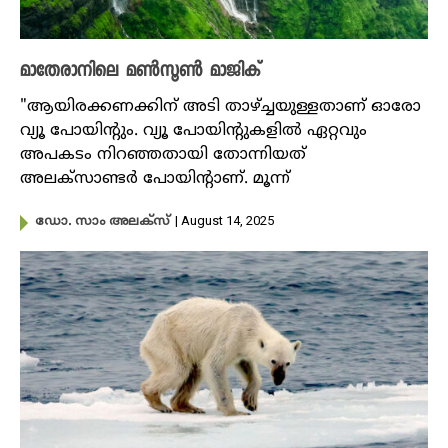
മാതേരാനിലെ മൺസൂൺ മാജിക്
"ആയിരക്കണക്കിന് അടി താഴ്ച്ചയുള്ളതാണ് ഓരോ
വ്യൂ പോയിന്റും. വ്യൂ പോയിന്റുകളിൽ ഏറ്റവും
അപകടം നിറഞ്ഞതായി തോന്നിയത്
അലക്സാണ്ടർ പോയിന്റാണ്. മൂന്ന്
| August 14, 2025
ഡോ. സാം അലക്സ്