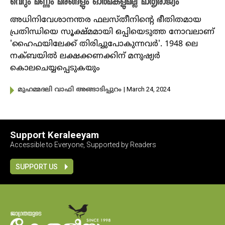
വെറും മണ്ണും മരങ്ങളും ഓർമകളുമല്ല മാതൃരാജ്യം
അധിനിവേശാനന്തര ഫലസ്തീനിന്റെ ഭീതിതമായ
പ്രതിന്ധിയെ സൂക്ഷ്മമായി ഒപ്പിയെടുത്ത നോവലാണ്
'ഹൈഫയിലേക്ക് തിരിച്ചുപോകുന്നവർ'. 1948 ലെ
നക്ബയിൽ ലക്ഷക്കണക്കിന് മനുഷ്യർ
കൊലചെയ്യപ്പെടുകയും
| March 24, 2024
മുഹമ്മദലി വാഫി അങ്ങാടിപ്പുറം
Support Keraleeyam
Accessible to Everyone, Supported by Readers
SUPPORT US