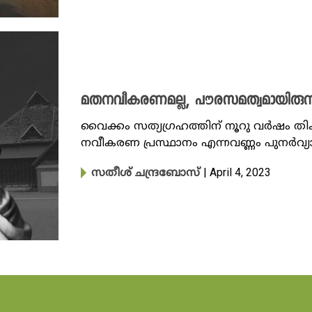
മതനവീകരണമല്ല, പൗരസമത്വമായിരുന്നു
വൈക്കം സത്യഗ്രഹത്തിന് നൂറു വർഷം തിക
നവീകരണ പ്രസ്ഥാനം എന്നവണ്ണം പുനർവ്യാഖ
| April 4, 2023
സതീശ് ചന്ദ്രബോസ്