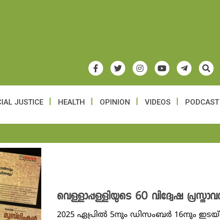
IAL JUSTICE
HEALTH
OPINION
VIDEOS
PODCAST
വെള്ളാപ്പള്ളിയുടെ 60 വിദ്വേഷ പ്രസ്
2025 ഏപ്രിൽ 5നും ഡിസംബർ 16നും ഇടയ്ക