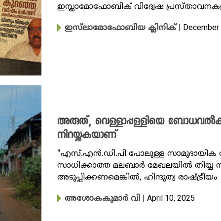
ഇസ്ലാമോഫോബിക് വിദ്വേഷ പ്രസ്താവനക
| December 
ഇസ്‌ലാമോഫോബിയ ക്ലിനിക്
അരുത്, വെള്ളാപ്പള്ളിയെ ബോധവൽക്കര
നിറയ്ക്കുകയാണ്
"എസ്.എൻ.ഡി.പി പോലുള്ള സാമുദായിക 
സാധിക്കാത്ത മലബാർ മേഖലയിൽ തിയ്യ സമ
അടുപ്പിക്കണമെങ്കിൽ, ഹിന്ദുത്വ രാഷ്ട്രീയം
| April 10, 2025
അശോകകുമാർ വി