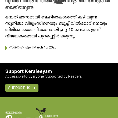
സുനിതാ വില്യംസ് തിരിച്ചെത്തുമ്പോഴും ചില ചോദ്യങ്ങൾ
ബാക്കിയാവുന്നു
ഒമ്പത് മാസമായി ബഹിരാകാശത്ത് കഴിയുന്ന
സുനിതാ വില്യംസിനെയും ബുച്ച് വിൽമോറിനെയും
തിരികെയെത്തിക്കാനായി ക്രൂ 10 പേടകം ഇന്ന്
വിജയകരമായി പുറപ്പെട്ടിരിക്കുന്നു.
| March 15, 2025
സ്നേഹ എം
Support Keraleeyam
Accessible to Everyone, Supported by Readers
SUPPORT US