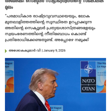
അമേരിക്ക: സെക്യുലർ സാമ്രാജ്യത്വത്തിന്റെ സമകാലിക
മുഖം
"പരമാധികാര രാഷ്ട്രവ്യവസ്ഥയെയും, ലോക
മുതലാളിത്തത്തിൻ്റെ സുസ്ഥിരത ഉറപ്പാക്കുന്ന
അതിൻ്റെ സെക്യുലർ പ്രത്യയശാസ്ത്രങ്ങളേയും
സ്വയംഭരണത്തിൻ്റെ നീതിബോധം കൊണ്ട്
പ്രതിരോധിക്കേണ്ടതുണ്ട്. അപ്പോഴേ നമുക്ക്
| January 9, 2026
അശോകകുമാർ വി