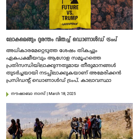
ലോകമെങ്ങും ദുരന്തം വിതച്ച് ഡൊണാൾഡ് ട്രംപ്
അധികാരമേറ്റെടുത്ത ശേഷം തികച്ചും
ഏകപക്ഷീയവും ആ​ഗോള സമൂഹത്തെ
പ്രതിസന്ധിയിലാക്കുന്നതുമായ തീരുമാനങ്ങൾ
തുടർച്ചയായി നടപ്പിലാക്കുകയാണ് അമേരിക്കൻ
പ്രസിഡന്റ് ഡൊണാൾഡ് ട്രംപ്. കാലാവസ്ഥാ
| March 18, 2025
നൗഷാബാ നാസ്