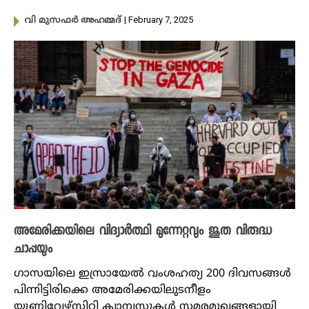
| February 7, 2025
വി മുസഫർ അഹമ്മദ്
അമേരിക്കയിലെ വിദ്യാർത്ഥി മുന്നേറ്റവും ജൂത വിരുദ്ധ
ചാപ്പയും
ഗാസയിലെ ഇസ്രായേൽ വംശഹത്യ 200 ദിവസങ്ങൾ
പിന്നിട്ടിരിക്കെ അമേരിക്കയിലുടനീളം
യൂണിവേഴ്സിറ്റി ക്യാമ്പസുകൾ സമരമുഖങ്ങളായി