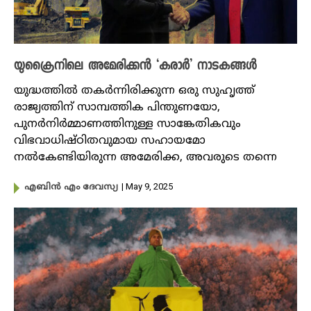
യുക്രൈനിലെ അമേരിക്കൻ ‘കരാർ’ നാടകങ്ങൾ
യുദ്ധത്തിൽ തകർന്നിരിക്കുന്ന ഒരു സുഹൃത്ത്
രാജ്യത്തിന് സാമ്പത്തിക പിന്തുണയോ,
പുനർനിർമ്മാണത്തിനുള്ള സാങ്കേതികവും
വിഭവാധിഷ്ഠിതവുമായ സഹായമോ
നൽകേണ്ടിയിരുന്ന അമേരിക്ക, അവരുടെ തന്നെ
| May 9, 2025
എബിൻ എം ദേവസ്യ