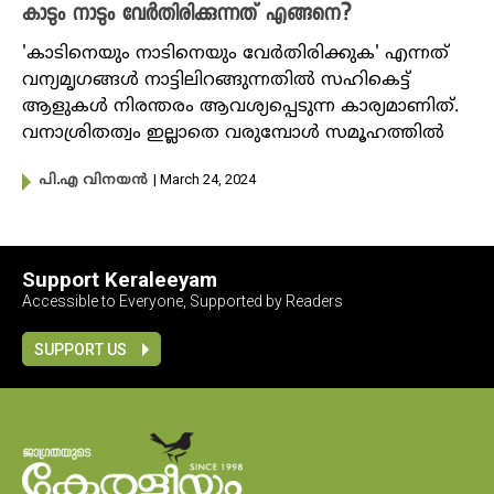
കാടും നാടും വേർതിരിക്കുന്നത് എങ്ങനെ?
'കാടിനെയും നാടിനെയും വേർതിരിക്കുക' എന്നത്
വന്യമൃഗങ്ങള്‍ നാട്ടിലിറങ്ങുന്നതില്‍ സഹികെട്ട്
ആളുകൾ നിരന്തരം ആവശ്യപ്പെടുന്ന കാര്യമാണിത്.
വനാശ്രിതത്വം ഇല്ലാതെ വരുമ്പോൾ സമൂഹത്തിൽ
| March 24, 2024
പി.എ വിനയന്‍
Support Keraleeyam
Accessible to Everyone, Supported by Readers
SUPPORT US