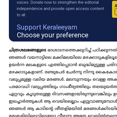
voices. Donate now to strengthen the editorial
A
independence and provide open access content
to all.
Support Keraleeyam
Choose your preference
ചിത്രശലഭങ്ങളുടെ
ദേശാടനത്തെക്കുറിച്ച് പഠിക്കുന്
ഞങ്ങള്‍ വയനാട്ടിലെ മക്കിമലയിലെ മഴക്കാടുകളിലൂ
ഉയര്‍ന്ന മലകളുടെ എത്തിപ്പെടാന്‍ ബുദ്ധിമുട്ടുള്ള ചര
മഴക്കാടുകളാണ്. രണ്ടുപേര്‍ ചേര്‍ന്നു നിന്നു കൈകോര്‍
വലുപ്പമുള്ള വലിയ മരങ്ങള്‍. മലമ്പുന്നയും വെള്ള അക
പരമാവധി വലുപ്പത്തിലും ഗാംഭീര്യത്തിലും തലയുയര്‍ത്ത
ഏറ്റവും കൂടുതലുള്ള ദിവസങ്ങളായിരുന്നുവെങ്കിലും ഉയ
ഇലച്ചാര്‍ത്തുകള്‍ ആ വെയിലെല്ലാം ഏറ്റുവാങ്ങുമ്പോ
ഞങ്ങള്‍ ആ കാടിന്റെ ശീതളിമയില്‍ മരങ്ങള്‍ക്കിടയി
മരുഭൂമിയിലെവിടെയോ വീഴുന്ന അതേ വെയില്‍തന്ന