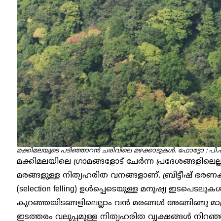
മക്കിമലയുടെ പടിഞ്ഞാറന്‍ ചരിവിലെ മഴക്കാടുകള്‍.
ഫോട്ടോ :
പി
മക്കിമലയിലെ ഗ്രാമങ്ങളോട് ചേര്‍ന്ന പ്രദേശങ്ങളിലെല
മരങ്ങളുള്ള നിത്യഹരിത വനങ്ങളാണ്. ബ്രിട്ടീഷ് ഭര
(selection felling) ഉള്‍പ്പെടെയുള്ള മനുഷ്യ ഇടപെടല
കുറഞ്ഞയിടങ്ങളിലെല്ലാം വന്‍ മരങ്ങള്‍ അങ്ങിങ്ങു മ
ഇടത്തരം വലുപ്പമുള്ള നിത്യഹരിത വൃക്ഷങ്ങള്‍ നി