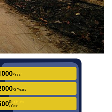
₹1000
/Year
₹2000
/2 Years
Students
₹500
/Year