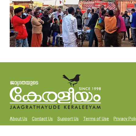
About Us
Contact Us
Support Us
Terms of Use
Privacy Poli