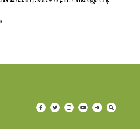
്തിലെ ജനകീയ പ്രതിരോധ പ്രസ്ഥാനങ്ങളുടെയും
23