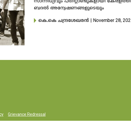
സാന്നിധ്യവും പതിറ്റാണ്ടുകളായി കേരളത
ബദൽ അന്വേഷണങ്ങളുടെയും
| November 28, 20
കെ.കെ ചന്ദ്രശേഖരൻ
cy
Grievance Redressal