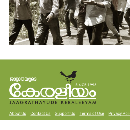
About Us
Contact Us
Support Us
Terms of Use
Privacy Poli