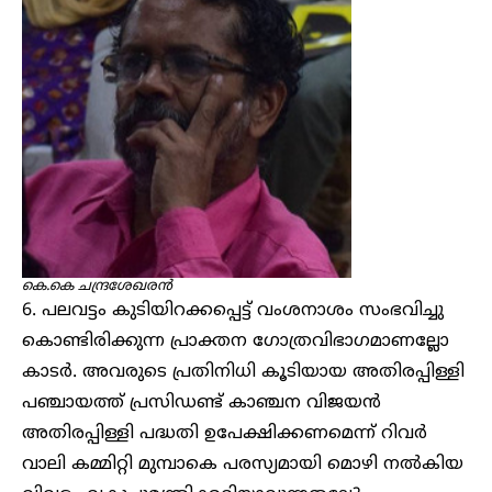
കെ.കെ ചന്ദ്രശേഖരൻ
6. പലവട്ടം കുടിയിറക്കപ്പെട്ട് വംശനാശം സംഭവിച്ചു
കൊണ്ടിരിക്കുന്ന പ്രാക്തന ഗോത്രവിഭാഗമാണല്ലോ
കാടർ. അവരുടെ പ്രതിനിധി കൂടിയായ അതിരപ്പിള്ളി
പഞ്ചായത്ത് പ്രസിഡണ്ട് കാഞ്ചന വിജയൻ
അതിരപ്പിള്ളി പദ്ധതി ഉപേക്ഷിക്കണമെന്ന് റിവർ
വാലി കമ്മിറ്റി മുമ്പാകെ പരസ്യമായി മൊഴി നൽകിയ