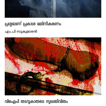
പ്രശ്നമാണ് പ്രകാശ മലിനീകരണം
എം.പി സുകുമാരൻ
വിഐപി തടവുകാരുടെ സുഖജീവിതം