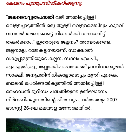
ലേഖനം പുനഃപ്രസിദ്ധീകരിക്കുന്നു.
“
ജലവൈദ്യുതപദ്ധതി
വഴി അതിരപ്പിള്ളി
വെള്ളച്ചാട്ടത്തിൽ ഒരു തുള്ളി വെള്ളമെങ്കിലും കുറവ്
വന്നാൽ അണക്കെട്ട് നിങ്ങൾക്ക് ബോംബിട്ട്
തകർക്കാം.” ഇതാരുടെ ജല്പനം? അമ്പരക്കണ്ട.
ജല്പനമല്ല, രാജകല്പനയാണ്. സാക്ഷാൽ
വകുപ്പുമന്ത്രിയുടെ കല്പന. സ്ഥലം എം.പി.,
എം.എൽ.എ., ബ്ലോക്ക്-പഞ്ചായത്ത് പ്രസിഡണ്ടുമാർ
സാക്ഷി. ജനപ്രതിനിധികളോടൊപ്പം മന്ത്രി എ.കെ.
ബാലൻ പെരിങ്ങൽകുത്തിൽ അതിരപ്പിള്ളി
ഹൈഡൽ ടൂറിസം പദ്ധതിയുടെ ഉൽഘാടനം
നിർവഹിക്കുന്നതിന്റെ ചിത്രവും വാർത്തയും 2007
ഓഗസ്റ്റ് 26-ലെ മലയാള മനോരമയിൽ.