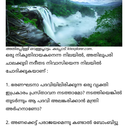
അതിരപ്പിള്ളി വെള്ളച്ചാട്ടം. കടപ്പാട്: ktexplorer.com.
ഒരു നികുതിദായകനെന്ന നിലയിൽ, അതിലുപരി
ചാലക്കുടി നദീതട നിവാസിയെന്ന നിലയിൽ
ചോദിക്കുകയാണ് :
1. ഭരണഘടനാ പദവിയിലിരിക്കുന്ന ഒരു വ്യക്തി
ഇപ്രകാരം പ്രസ്താവന നടത്താമോ? നടത്തിയെങ്കിൽ
തുടർന്നും ആ പദവി അലങ്കരിക്കാൻ മന്ത്രി
അർഹനാണോ?
2. അണക്കെട്ട് പരാജയമെന്നു കണ്ടാൽ ബോംബിട്ടു