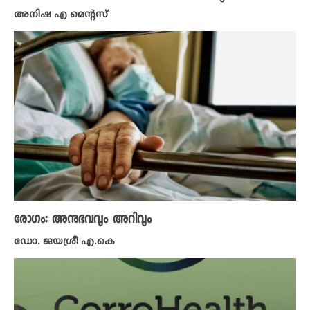
അനിഷ എ മെന്റസ്
രോഗം: അനുഭവവും അറിവും
ഡോ. ജയശ്രീ എ.കെ