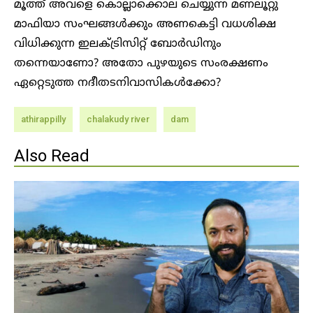
മൂത്ത് അവളെ കൊല്ലാക്കൊല ചെയ്യുന്ന മണലൂറ്റു
മാഫിയാ സംഘങ്ങൾക്കും അണകെട്ടി വധശിക്ഷ
വിധിക്കുന്ന ഇലക്ട്രിസിറ്റ് ബോർഡിനും
തന്നെയാണോ? അതോ പുഴയുടെ സംരക്ഷണം
ഏറ്റെടുത്ത നദീതടനിവാസികൾക്കോ?
athirappilly
chalakudy river
dam
Also Read