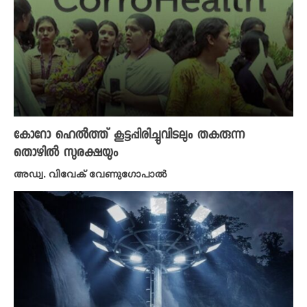
കോറോ ഹെല്‍ത്ത് കൂട്ടപ്പിരിച്ചുവിടലും തകരുന്ന
തൊഴില്‍ സുരക്ഷയും
അഡ്വ. വിവേക് വേണുഗോപാൽ