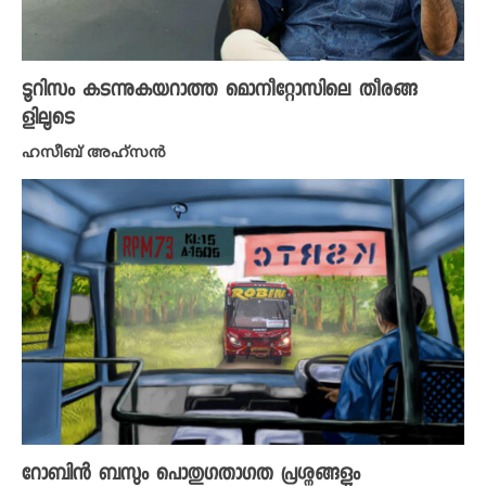
ടൂറിസം കടന്നുകയറാത്ത മൊനീറ്റോസിലെ തീരങ്ങ
ളിലൂടെ
ഹസീബ് അഹ്സൻ
റോബിൻ ബസും പൊതുഗതാഗത പ്രശ്നങ്ങളും