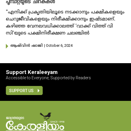
പൂമ്പാറ്റയുടെ ചിറകുകൾ
"എനിക്ക് പ്രകൃതിയിലൂടെ നടക്കാനും പക്ഷികളെയും
ചെറുജീവികളെയും നിരീക്ഷിക്കാനും ഇഷ്ടമാണ്.
കഴിഞ്ഞ വേനലവധിക്കാലത്ത് 'വാക്ക് വിത്ത് വി
സി'യുടെ പക്ഷിനിരീക്ഷണ ചലഞ്ചിൽ
| October 6, 2024
ആഷ്‌വിൻ ഷാജി
Support Keraleeyam
Accessible to Everyone, Supported by Readers
SUPPORT US