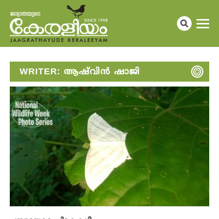
WRITER:
ആഷ്‌വിൻ ഷാജി