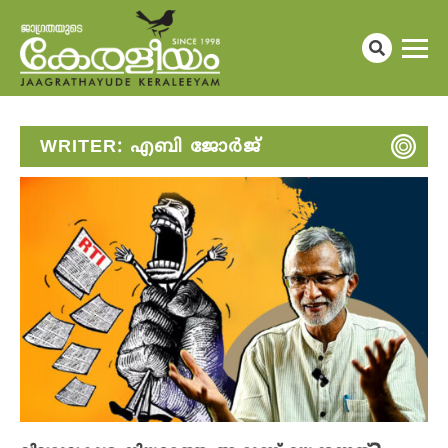
WRITER:
എബി ജോർജ്