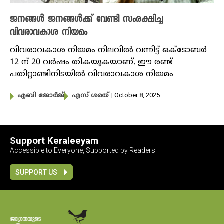
ജനങ്ങൾ ജനങ്ങൾക്ക് വേണ്ടി സംരക്ഷിച്ച
വിവരാവകാശ നിയമം
വിവരാവകാശ നിയമം നിലവിൽ വന്നിട്ട് ഒക്ടോബർ
12 ന് 20 വർഷം തികയുകയാണ്. ഈ രണ്ട്
പതിറ്റാണ്ടിനിടയിൽ വിവരാവകാശ നിയമം
| October 8, 2025
എബി ജോർജ്
എസ് ശരത്
Support Keraleeyam
Accessible to Everyone, Supported by Readers
SUPPORT US