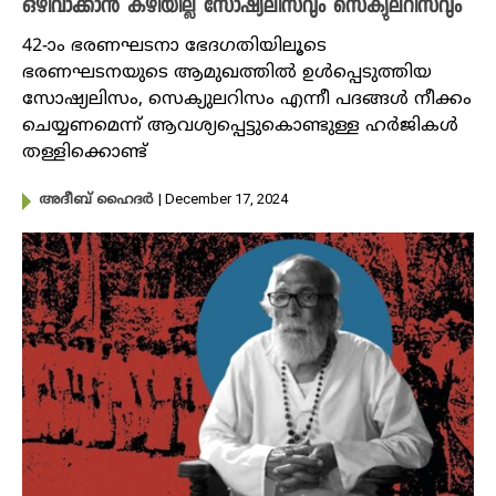
ഒഴിവാക്കാൻ കഴിയില്ല സോഷ്യലിസവും സെക്യുലറിസവും
42-ാം ഭരണഘടനാ ഭേദഗതിയിലൂടെ
ഭരണഘടനയുടെ ആമുഖത്തിൽ ഉൾപ്പെടുത്തിയ
സോഷ്യലിസം, സെക്യുലറിസം എന്നീ പദങ്ങൾ നീക്കം
ചെയ്യണമെന്ന് ആവശ്യപ്പെട്ടുകൊണ്ടുള്ള ഹർജികൾ
തള്ളിക്കൊണ്ട്
| December 17, 2024
അദീബ് ഹൈദര്‍