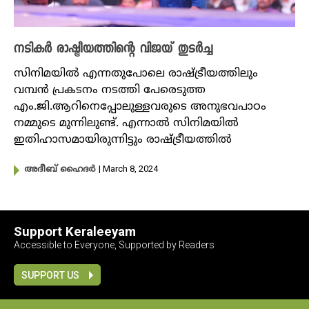
നടിക‍ർ രാഷ്ട്രീയത്തിന്റെ വിജയ് തുട‍ർച്ച
സിനിമയിൽ എന്നതുപോലെ രാഷ്ട്രീയത്തിലും
വമ്പൻ പ്രകടനം നടത്തി പേരെടുത്ത
എം.ജി.ആറിനെപ്പോലുള്ളവരുടെ അനുഭവപാഠം
നമ്മുടെ മുന്നിലുണ്ട്. എന്നാൽ സിനിമയിൽ
ഇതിഹാസമായിരുന്നിട്ടും രാഷ്ട്രീയത്തിൽ
| March 8, 2024
അദീബ് ഹൈദര്‍
Support Keraleeyam
Accessible to Everyone, Supported by Readers
SUPPORT US