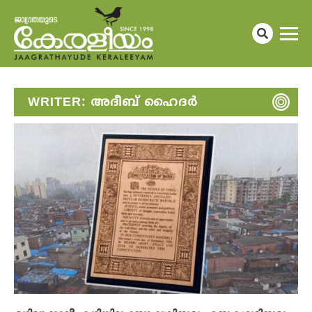
WRITER:
അദീബ് ഹൈദര്‍