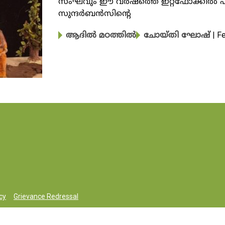
സംഘവും ഈ വർഷത്തെ ഇറ്റ്ഫോക്കിൽ 
സുന്ദർബൻസിന്റെ
| F
ആദിൽ മഠത്തിൽ
ചോയ്തി ഘോഷ്
cy
Grievance Redressal