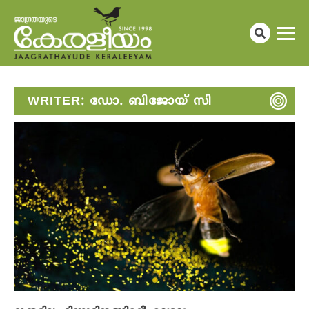
WRITER:
ഡോ. ബിജോയ് സി