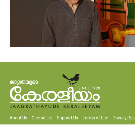
About Us
Contact Us
Support Us
Terms of Use
Privacy Poli