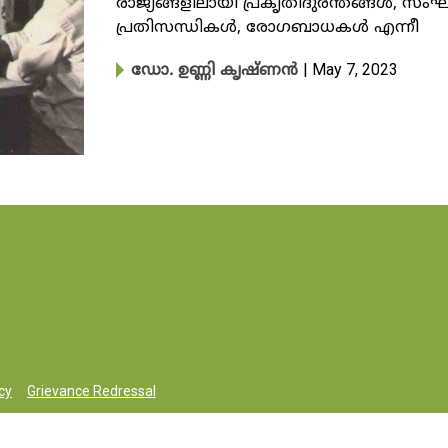
രാജ്യങ്ങളിലായി പ്രകൃതിദുരന്തങ്ങൾ, സ
പ്രതിസന്ധികൾ, രോഗബാധകൾ എന്നീ
| May 7, 2023
ഡോ. ഉണ്ണി കൃഷ്ണൻ
cy
Grievance Redressal