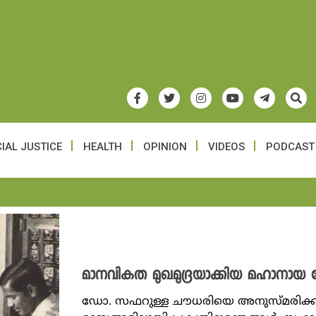
IAL JUSTICE
HEALTH
OPINION
VIDEOS
PODCAST
മാനവികത മുഖമുദ്രയാക്കിയ മഹാനായ
ഡോ. സഫറുള്ള ചൗധരിയെ അനുസ്മരിക്കുന