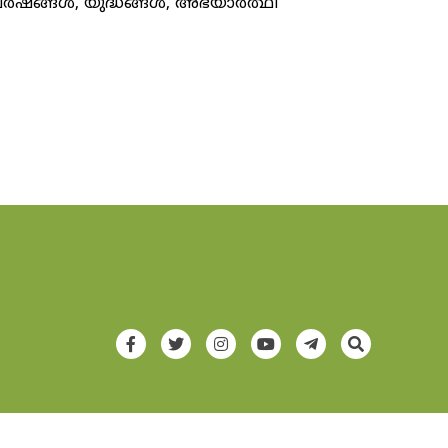
ംഘർഷങ്ങൾ, യുദ്ധങ്ങൾ, അഭയാർത്ഥി