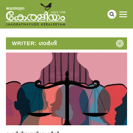
WRITER:
​ഗാർ​ഗി