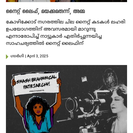
നൈറ്റ് ലൈഫ്, മയക്കുമരുന്ന്, അമ്മ
കോഴിക്കോട് നഗരത്തില ചില നൈറ്റ് കടകൾ ലഹരി
ഉപയോ​​ഗത്തിന് അവസരമായി മാറുന്നു
എന്നാരോപിച്ച് നാട്ടുകാർ എതിർപ്പുന്നയിച്ച
സാഹചര്യത്തിൽ നൈറ്റ് ലൈഫിന്
| April 3, 2025
​ഗാർ​ഗി