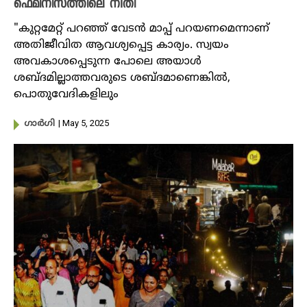
ഫെമിനിസത്തിലെ നീതി
"കുറ്റമേറ്റ് പറഞ്ഞ് വേടൻ മാപ്പ് പറയണമെന്നാണ്
അതിജീവിത ആവശ്യപ്പെട്ട കാര്യം. സ്വയം
അവകാശപ്പെടുന്ന പോലെ അയാൾ
ശബ്ദമില്ലാത്തവരുടെ ശബ്ദമാണെങ്കിൽ,
പൊതുവേദികളിലും
| May 5, 2025
​ഗാർ​ഗി