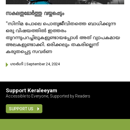
സകലതുമോര്‍ത്തു വയ്ക്കപ്പെടും
"സിനിമ പോലെ പൊതുജീവിതത്തെ ബാധിക്കുന്ന
ഒരു വിഷയത്തില്‍ ഇത്തരം
തുറന്നുപറച്ചിലുകളുണ്ടായപ്പോള്‍ അത് വ്യാപകമായ
അലകളുണ്ടാക്കി. ഒരിക്കലും തകരില്ലെന്ന്
കരുതപ്പെട്ട സവര്‍ണ
| September 24, 2024
​ഗാർ​ഗി
Support Keraleeyam
Accessible to Everyone, Supported by Readers
SUPPORT US