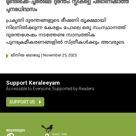
മുണ്ടക്കൈ-ചൂരൽമല ദുരന്തം: സ്ത്രീകളെ പരിഗണിക്കാത്ത
പുനരധിവാസം
പ്രകൃതി ദുരന്തങ്ങളുടെ ഭീഷണി രൂക്ഷമായി
നിലനിൽക്കുന്ന കേരളം പോലെ ഒരു സംസ്ഥാനത്ത്
ദുരന്തശേഷം നടത്തേണ്ട സാമ്പത്തിക
പുനഃക്രമീകരണങ്ങളിൽ സ്ത്രീകൾക്കും അവരുടെ
| November 25, 2025
ലിനിയ ബാബു
Support Keraleeyam
Accessible to Everyone, Supported by Readers
SUPPORT US