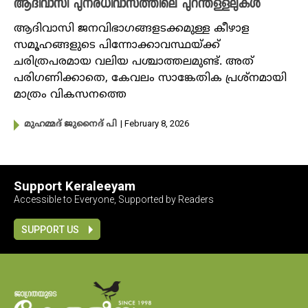
ആദിവാസി പുനരധിവാസത്തിലെ പുറന്തള്ളലുകൾ
ആദിവാസി ജനവിഭാഗങ്ങളടക്കമുള്ള കീഴാള
സമൂഹങ്ങളുടെ പിന്നോക്കാവസ്ഥയ്ക്ക്
ചരിത്രപരമായ വലിയ പശ്ചാത്തലമുണ്ട്. അത്
പരിഗണിക്കാതെ, കേവലം സാങ്കേതിക പ്രശ്നമായി
മാത്രം വികസനത്തെ
| February 8, 2026
മുഹമ്മദ് ജുനൈദ് പി
Support Keraleeyam
Accessible to Everyone, Supported by Readers
SUPPORT US