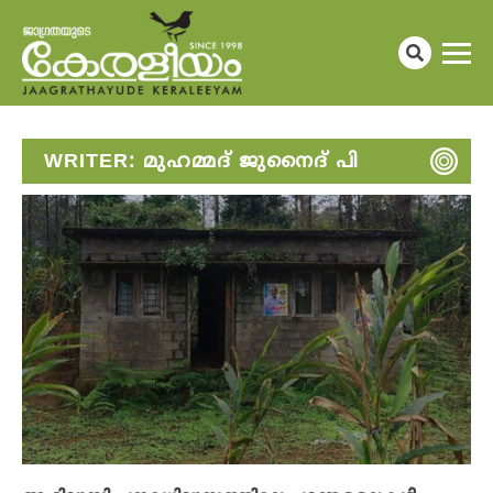
WRITER:
മുഹമ്മദ് ജുനൈദ് പി