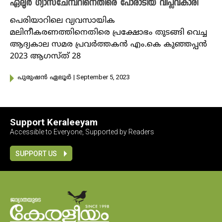
ഏലൂർ ​ഗ്യാസ്ചേമ്പറിനെതിരെ പോരാടിയ വിപ്ലവകാരി
പെരിയാറിലെ വ്യവസായിക
മലിനീകരണത്തിനെതിരെ പ്രക്ഷോഭം തുടങ്ങി വെച്ച
ആദ്യകാല സമര പ്രവർത്തകൻ എം.കെ കുഞ്ഞപ്പൻ
2023 ആ​ഗസ്ത് 28
| September 5, 2023
പുരുഷൻ ഏലൂർ
Support Keraleeyam
Accessible to Everyone, Supported by Readers
SUPPORT US