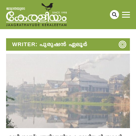
WRITER:
പുരുഷൻ ഏലൂർ