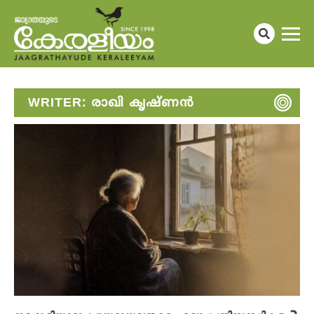
WRITER:
രാഖി കൃഷ്ണൻ