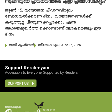
നമുക്കറിയുമോ പ്രായമായവരുടെ എല്ലാ പ്രതിസന്ധികളും?
ജൂൺ 15, വയോജന പീഡനവിരുദ്ധ
ബോധവൽക്കരണ ദിനം. വയോജനങ്ങൾക്ക്
കരുത്തുറ്റ പിന്തുണ ഉറപ്പാക്കാം എന്ന
ആശയമുയർത്തിക്കൊണ്ടാണ് ലോകമെങ്ങും ഈ
ദിനം
| June 15, 2025
രാഖി കൃഷ്ണൻ
സ്നേഹ എം
Support Keraleeyam
Accessible to Everyone, Supported by Readers
SUPPORT US