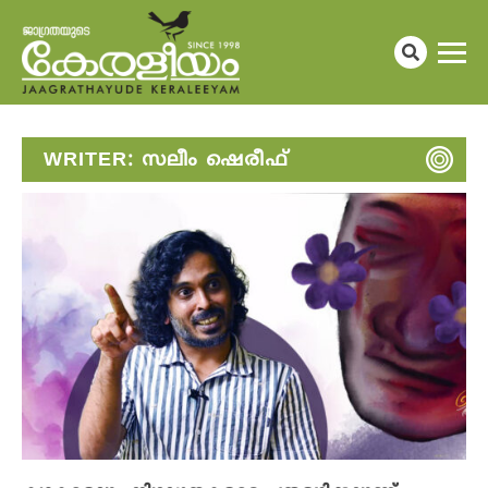
WRITER:
സലീം ഷെരീഫ്