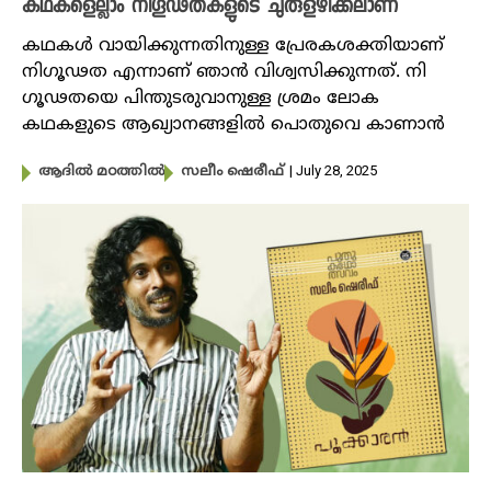
കഥകളെല്ലാം നി​ഗൂഢതകളുടെ ചുരുളഴിക്കലാണ്
കഥകൾ വായിക്കുന്നതിനുള്ള പ്രേരകശക്തിയാണ്
നി​ഗൂഢത എന്നാണ് ഞാൻ വിശ്വസിക്കുന്നത്. നി​
ഗൂഢതയെ പിന്തുടരുവാനുള്ള ശ്രമം ലോക
കഥകളുടെ ആഖ്യാനങ്ങളിൽ പൊതുവെ കാണാൻ
| July 28, 2025
ആദിൽ മഠത്തിൽ
സലീം ഷെരീഫ്