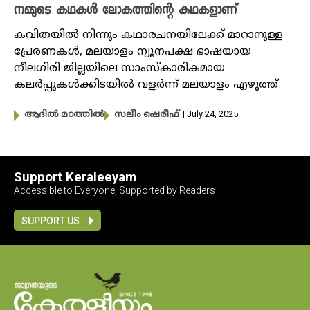
നമ്മുടെ കഥകൾ ലോകത്തിന്റെ കഥകളാണ്
കവിതയിൽ നിന്നും കഥാരചനയിലേക്ക് മാറാനുള്ള
പ്രേരണകൾ, മലയാളം ന്യൂനപക്ഷ ഭാഷയായ
നീലഗിരി ജില്ലയിലെ സാംസ്കാരികമായ
കലർപ്പുകൾക്കിടയിൽ വളർന്ന് മലയാളം എഴുത്ത്
| July 24, 2025
ആദിൽ മഠത്തിൽ
സലീം ഷെരീഫ്
Support Keraleeyam
Accessible to Everyone, Supported by Readers
SUPPORT US