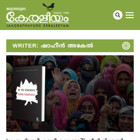
WRITER:
ഷാഹീൻ അകേൽ