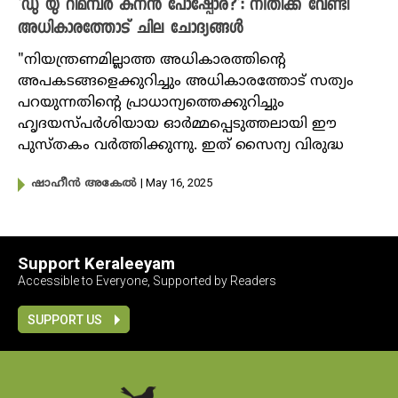
‘ഡു യു റിമമ്പർ കുനൻ പോഷ്പോര?’: നീതിക്ക് വേണ്ടി
അധികാരത്തോട് ചില ചോദ്യങ്ങൾ
"നിയന്ത്രണമില്ലാത്ത അധികാരത്തിന്റെ
അപകടങ്ങളെക്കുറിച്ചും അധികാരത്തോട് സത്യം
പറയുന്നതിന്റെ പ്രാധാന്യത്തെക്കുറിച്ചും
ഹൃദയസ്പർശിയായ ഓർമ്മപ്പെടുത്തലായി ഈ
പുസ്തകം വർത്തിക്കുന്നു. ഇത് സൈന്യ വിരുദ്ധ
| May 16, 2025
ഷാഹീൻ അകേൽ
Support Keraleeyam
Accessible to Everyone, Supported by Readers
SUPPORT US