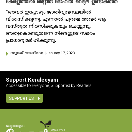
കേരളത്തിൽ മറ്റൊരു രോഹിത് വെമുല ഉണ്ടാകരുത്
"അവർ ഇപ്പോഴും ജാതിവ്യവസ്ഥയിൽ
വിശ്വസിക്കുന്നു. എന്നാൽ പുറമെ അവർ ആ
വസ്തുത നിരസിക്കുകയും ചെയ്യുന്നു.
അതുകൊണ്ടുതന്നെ നിങ്ങളുടെ സമരം
പ്രാധാന്യമർഹിക്കുന്നു.
| January 17, 2023
സൂരജ് യെങ്ഡേ
Support Keraleeyam
Accessible to Everyone, Supported by Readers
SUPPORT US