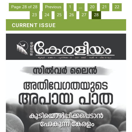
Page 28 of 28
Previous
1
…
20
21
22
23
24
25
26
27
28
CURRENT ISSUE