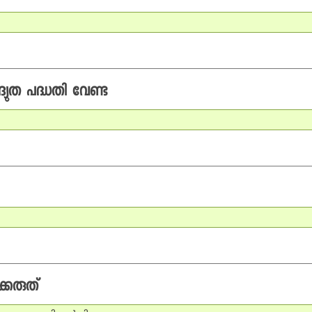
യുത പദ്ധതി വേണ്ട
്കരുത്