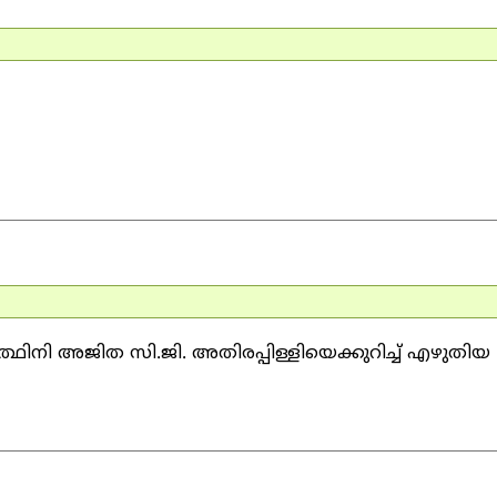
ര്‍ത്ഥിനി അജിത സി.ജി. അതിരപ്പിള്ളിയെക്കുറിച്ച് എഴുതിയ