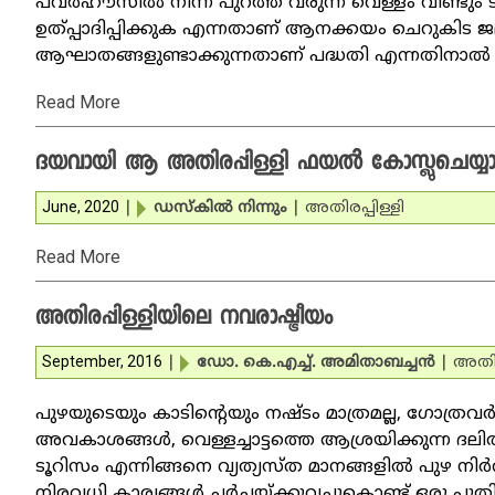
പവര്‍ഹൗസില്‍ നിന്ന് പുറത്ത് വരുന്ന വെള്ളം വീണ്ടും ട
ഉത്പ്പാദിപ്പിക്കുക എന്നതാണ് ആനക്കയം ചെറുകിട 
ആഘാതങ്ങളുണ്ടാക്കുന്നതാണ് പദ്ധതി എന്നതിനാല്‍ എ
Read More
ദയവായി ആ അതിരപ്പിള്ളി ഫയല്‍ കോസ്ലുചെയ്യ
June, 2020
|
ഡസ്‌കില്‍ നിന്നും
|
അതിരപ്പിള്ളി
Read More
അതിരപ്പിള്ളിയിലെ നവരാഷ്ട്രീയം
September, 2016
|
ഡോ. കെ.എച്ച്. അമിതാബച്ചന്‍
|
അതിരപ
പുഴയുടെയും കാടിന്റെയും നഷ്ടം മാത്രമല്ല, ഗോത്രവ
അവകാശങ്ങള്‍, വെള്ളച്ചാട്ടത്തെ ആശ്രയിക്കുന്ന ദല
ടൂറിസം എന്നിങ്ങനെ വ്യത്യസ്ത മാനങ്ങളില്‍ പുഴ നിര്‍വ്
നിരവധി കാര്യങ്ങള്‍ ചര്‍ച്ചയ്ക്കുവച്ചുകൊണ്ട് ഒരു പ