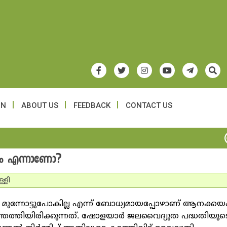
ON
ABOUT US
FEEDBACK
CONTACT US
കാം എന്നാണോ?
്ളി
രമം മുന്നോട്ടുപോകില്ല എന്ന് ബോധ്യമായപ്പോഴാണ് ആനക്കയ
െത്തിയിരിക്കുന്നത്. ഷോളയാര്‍ ജലവൈദ്യുത പദ്ധതിയുട