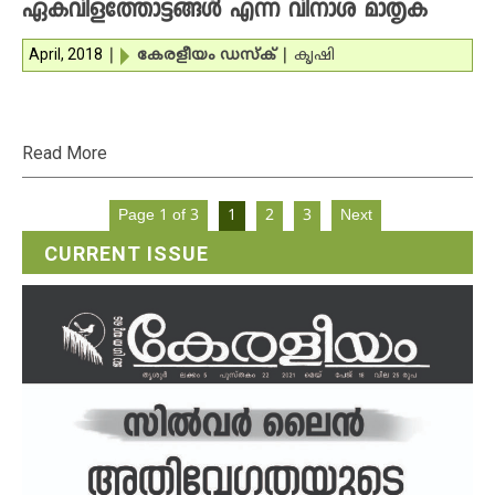
ഏകവിളത്തോട്ടങ്ങള്‍ എന്ന വിനാശ മാതൃക
April, 2018
|
കേരളീയം ഡസ്‌ക്‌
|
കൃഷി
Read More
Page 1 of 3
1
2
3
Next
CURRENT ISSUE