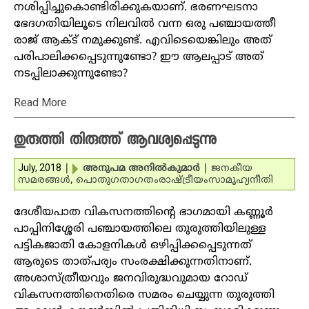
നശിപ്പിച്ചുകൊണ്ടിരിക്കുകയാണ്. ഭരണഘടനാ
ഭേദഗതിയിലൂടെ നിലവില്‍ വന്ന ഒരു പഞ്ചായത്തീ
രാജ് ആക്ട് നമുക്കുണ്ട്. എവിടെയെങ്കിലും അത്
പരിപാലിക്കപ്പെടുന്നുണ്ടോ? ഈ ആലപ്പാട് അത്
നടപ്പിലാക്കുന്നുണ്ടോ?
Read More
തുരുത്തി തിരുത്ത് ആവശ്യപ്പെടുന്നു
July, 2018
|
അനുപമ അനില്‍കുമാര്‍
|
ജനകീയ
സമരങ്ങള്‍
,
പൊതുഗതാഗതം
രാഷ്ട്രീയം
സാമൂഹ്യനീതി
ദേശീയപാത വികസനത്തിന്റെ ഭാഗമായി കണ്ണൂര്‍
പാപ്പിനിശ്ശേരി പഞ്ചായത്തിലെ തുരുത്തിയിലുള്ള
പട്ടികജാതി കോളനികള്‍ ഒഴിപ്പിക്കപ്പെടുന്നത്
ആരുടെ താത്പര്യം സംരക്ഷിക്കുന്നതിനാണ്.
അശാസ്ത്രീയവും ജനവിരുദ്ധവുമായ റോഡ്
വികസനത്തിനെതിരെ സമരം ചെയ്യുന്ന തുരുത്തി