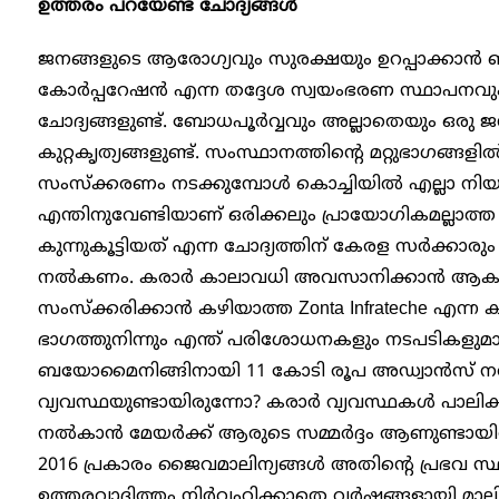
ഉത്തരം പറയേണ്ട ചോദ്യങ്ങൾ
ജനങ്ങളുടെ ആരോഗ്യവും സുരക്ഷയും ഉറപ്പാക്കാൻ ബാ
കോർപ്പറേഷൻ എന്ന തദ്ദേശ സ്വയംഭരണ സ്ഥാപനവും
ചോദ്യങ്ങളുണ്ട്. ബോധപൂർവ്വവും അല്ലാതെയും ഒരു 
കുറ്റകൃത്യങ്ങളുണ്ട്. സംസ്ഥാനത്തിന്റെ മറ്റുഭാഗങ്ങള
സംസ്ക്കരണം നടക്കുമ്പോൾ കൊച്ചിയിൽ എല്ലാ നിയമങ
എന്തിനുവേണ്ടിയാണ് ഒരിക്കലും പ്രായോഗികമല്ലാത്ത 
കുന്നുകൂട്ടിയത് എന്ന ചോദ്യത്തിന് കേരള സർക്കാരു
നൽകണം. കരാർ കാലാവധി അവസാനിക്കാൻ ആകുമ്പ
സംസ്ക്കരിക്കാൻ കഴിയാത്ത Zonta Infrateche എന്ന 
ഭാഗത്തുനിന്നും എന്ത് പരിശോധനകളും നടപടികളുമാണ
ബയോമൈനിങ്ങിനായി 11 കോടി രൂപ അഡ്വാൻസ്
വ്യവസ്ഥയുണ്ടായിരുന്നോ? കരാർ വ്യവസ്ഥകൾ പാലിക്ക
നൽകാൻ മേയർക്ക് ആരുടെ സമ്മർദ്ദം ആണുണ്ടായിരുന്ന
2016 പ്രകാരം ജൈവമാലിന്യങ്ങൾ അതിന്റെ പ്രഭവ സ്ഥ
ഉത്തരവാദിത്തം നിർവ്വഹിക്കാതെ വർഷങ്ങളായി മാലിന