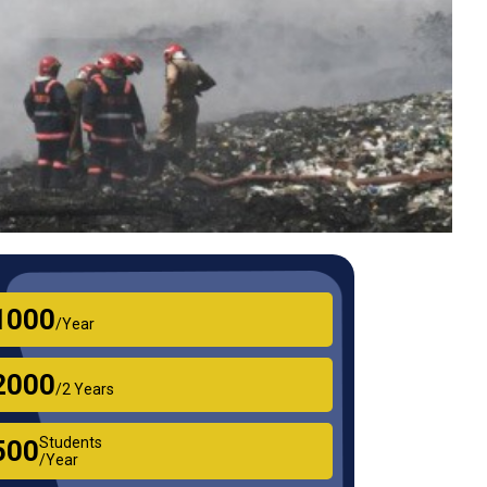
₹1000
/Year
₹2000
/2 Years
Students
₹500
/Year