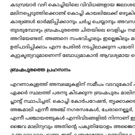
കടമ്പ്രയാർ വഴി കൊച്ചിയിലെ വിവിധങ്ങളായ ജലാശ
മലിനപ്പെടുത്തിക്കൊണ്ട് കൊച്ചി കായലിലേക്ക് ഒഴുക
കാര്യങ്ങൾ ഓർമ്മിപ്പിക്കാനും ചർച്ച ചെയ്യാനും അവ
തുടരുമ്പോഴും ബ്രഹ്മപുരത്തെ ചിതയിലെ വെളിച്ചം ന
അറിയേണ്ടത്. അങ്ങനെ സംഭവിച്ചാലും ഇല്ലെങ്കിലും മ
ഉത്പാദിപ്പിക്കാം എന്ന പേരിൽ നടപ്പിലാക്കുന്ന പദ്
കുറ്റകൃത്യവുമാണെന്ന് ബോധ്യമാകാൻ ആവശ്യമായ തെളി
ബ്രഹ്മപുരത്തെ പ്രഹസനം
എറണാകുളത്ത് അമ്പലമുകളിന് സമീപം വടവുകോട് പ
ഏക്കർ സ്ഥലത്ത് പരന്നു കിടക്കുന്ന ബ്രഹ്മപുരം മാലി
പ്ലാന്റ് സ്ഥാപിച്ചത്. കൊച്ചി കോർപറേഷൻ, തൃക്കാക്
അങ്കമാലി എന്നീ അഞ്ച് നഗരസഭകൾ, ചേരാനെല്ലൂർ, ക
എന്നീ പഞ്ചായത്തുകൾ എന്നിവിടങ്ങളിൽ നിന്നാണ് ഇവ
ജൈവ മാലിന്യവും അതിന്റെ പകുതിയോളം അജൈവ മാലി