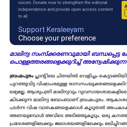
voices. Donate now to strengthen the editorial
A
independence and provide open access content
to all.
Support Keraleeyam
Choose your preference
മാലിന്യ സംസ്ക്കരണവുമായി ബന്ധപ്പെട്ട കേ
പൊള്ളത്തരങ്ങളെക്കുറിച്ച് അന്വേഷിക്കുന്ന
ബ്രഹ്മപുരം
പ്ലാന്റിലെ ചിതയിൽ വെളിച്ചം കെട്ടടങ്ങിയിട
പുറത്തുവിട്ട വിഷാംശമുള്ള രാസസംയുക്തങ്ങളെക്കിറി
ലഭ്യമല്ല. ആശുപത്രി മാലിന്യവും വ്യവസായശാലകളിലെ
കിടക്കുന്ന മാലിന്യ ബോംബാണ് ബ്രഹ്മപുരം. ആകാശത്
പടർന്ന വിഷ വാതകങ്ങളെക്കാൾ കൂടുതൽ അപകടകാ
അണയുമ്പോൾ അവിടെ അടിഞ്ഞുകൂടും. ഒരു കനത്ത 
പ്രദേശങ്ങളിലേക്കും ജലാശയങ്ങളിലേക്കും ഒലിച്ചിറ