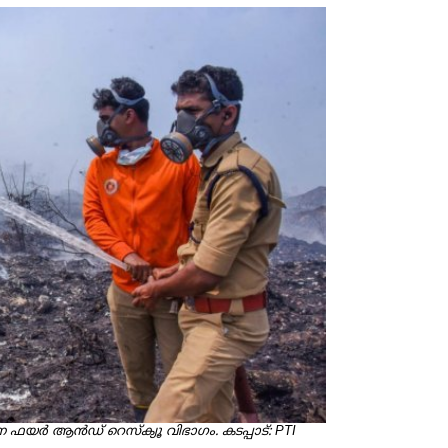
്ന ഫയർ ആൻഡ് റെസ്‌ക്യൂ വിഭാഗം. കടപ്പാട്: PTI