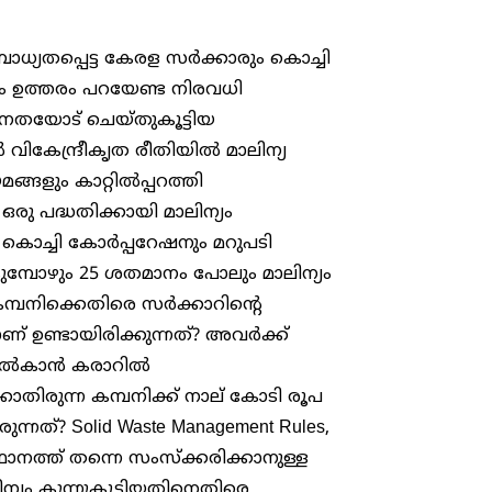
ധ്യതപ്പെട്ട കേരള സർക്കാരും കൊച്ചി
 ഉത്തരം പറയേണ്ട നിരവധി
ജനതയോട് ചെയ്തുകൂട്ടിയ
ിൽ വികേന്ദ്രീകൃത രീതിയിൽ മാലിന്യ
്ങളും കാറ്റിൽപ്പറത്തി
ഒരു പദ്ധതിക്കായി മാലിന്യം
ം കൊച്ചി കോർപ്പറേഷനും മറുപടി
ോഴും 25 ശതമാനം പോലും മാലിന്യം
കമ്പനിക്കെതിരെ സർക്കാറിന്റെ
് ഉണ്ടായിരിക്കുന്നത്? അവർക്ക്
 നൽകാൻ കരാറിൽ
ാതിരുന്ന കമ്പനിക്ക് നാല് കോടി രൂപ
ത്? Solid Waste Management Rules,
ാനത്ത് തന്നെ സംസ്ക്കരിക്കാനുള്ള
്യം കുന്നുകൂട്ടിയതിനെതിരെ