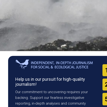
Help us in our pursuit for high-quality
journalism!
Our commitment to uncovering requires your
backing. Support our fearless investigative
reporting, in-depth analyses and community