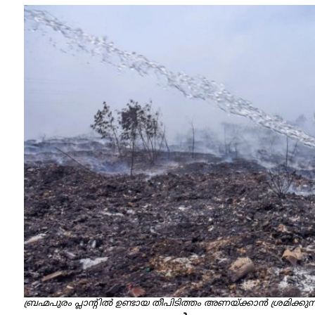
ബ്രഹ്മപുരം പ്ലാന്റിൽ ഉണ്ടായ തീപിടിത്തം അണയ്ക്കാൻ ശ്രമിക്കുന