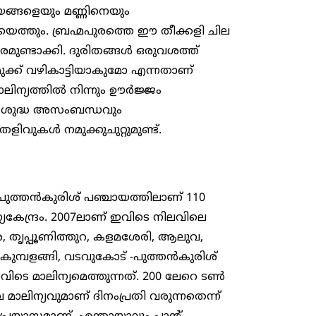
യങ്ങളെയും മണ്ണിനെയും
ിയെത്തും. ബ്രഹ്മപുരത്തെ ഈ തീക്കളി ചില
സരമുണ്ടാക്കി. ദുരിതങ്ങൾ ഒരുവശത്ത്
മുക്ക് വഴികാട്ടിയാകുമോ എന്നതാണ്
ാലിന്യത്തിൽ നിന്നും ഊർജ്ജം
ധതി ശുദ്ധ അസംബന്ധവും
വുകൾ നമുക്കുചുറ്റുമുണ്ട്.
ുത്തൻകുരിശ് പഞ്ചായത്തിലാണ് 110
ന്യകേന്ദ്രം. 2007ലാണ് ഇവിടെ നിലവിലെ
കര, തൃപ്പൂണിത്തുറ, കളമശേരി, ആലുവ,
ുമ്പളങ്ങി, വടവുകോട് -പുത്തൻകുരിശ്
ിടെ മാലിന്യമെത്തുന്നത്. 200 ലേറെ ടൺ
ന്യവുമാണ് ദിനംപ്രതി വരുന്നതെന്ന്