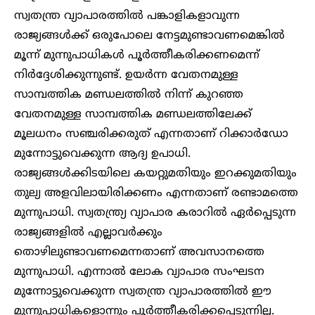
സ്വതന്ത്ര വ്യാപാരത്തിൽ പങ്കാളികളാവുന്ന
രാജ്യങ്ങൾക്ക് ഒരുപോലെ നേട്ടമുണ്ടാവണമെങ്കിൽ
മൂന്ന് മുന്നുപാധികൾ പൂർത്തീകരിക്കണമെന്ന്
നിർദ്ദേശിക്കുന്നുണ്ട്. ഉയർന്ന വേതനമുള്ള
സാമ്പത്തിക മണ്ഡലത്തിൽ നിന്ന് കുറഞ്ഞ
വേതനമുള്ള സാമ്പത്തിക മണ്ഡലത്തിലേക്ക്
മൂലധനം സഞ്ചരിക്കരുത് എന്നതാണ് റിക്കാർഡോ
മുന്നോട്ടുവെക്കുന്ന ആദ്യ ഉപാധി.
രാജ്യങ്ങൾക്കിടയിലെ കയറ്റുമതിയും ഇറക്കുമതിയും
തുല്യ അളവിലായിരിക്കണം എന്നതാണ് രണ്ടാമത്തെ
മുന്നുപാധി. സ്വതന്ത്ര്യ വ്യാപാര കരാറിൽ ഏർപ്പെടുന്ന
രാജ്യങ്ങളിൽ എല്ലാവർക്കും
തൊഴിലുണ്ടാവണമെന്നതാണ് അവസാനത്തെ
മുന്നുപാധി. എന്നാൽ ലോക വ്യാപാര സംഘടന
മുന്നോട്ടുവെക്കുന്ന സ്വതന്ത്ര വ്യാപാരത്തിൽ ഈ
മുന്നുപാധികളൊന്നും പൂർത്തീകരിക്കപ്പെടുന്നില്ല.