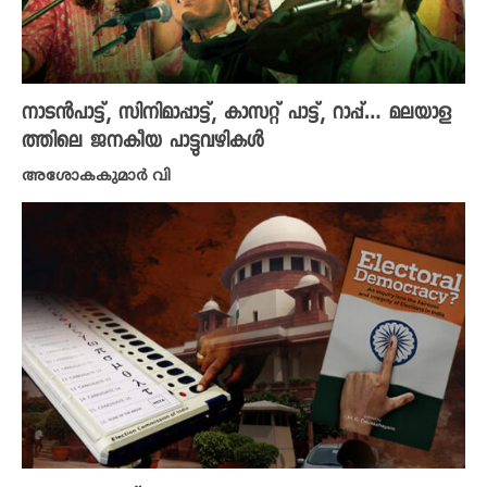
നാടൻപാട്ട്, സിനിമാപ്പാട്ട്, കാസറ്റ് പാട്ട്, റാപ്പ്… മലയാള
ത്തിലെ ജനകീയ പാട്ടുവഴികൾ
അശോകകുമാർ വി