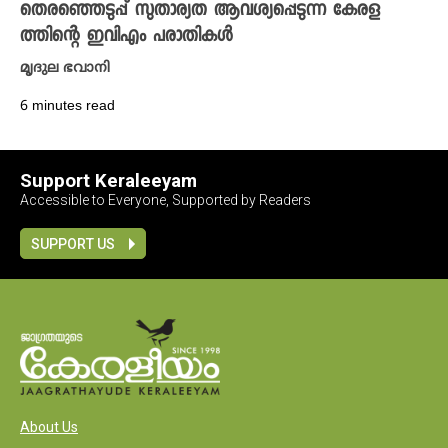
തെരഞ്ഞെടുപ്പ് സുതാര്യത ആവശ്യപ്പെടുന്ന കേരള
ത്തിന്റെ ഇവിഎം പരാതികൾ
മൃദുല ഭവാനി
6 minutes read
Support Keraleeyam
Accessible to Everyone, Supported by Readers
SUPPORT US
About Us