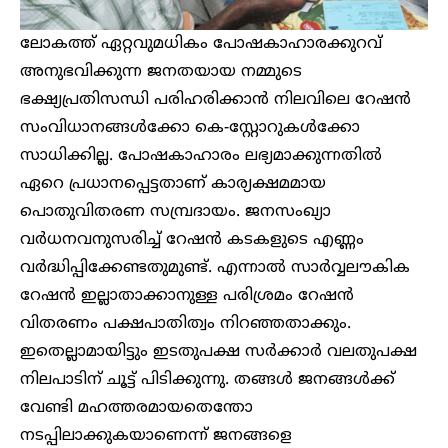
ലോകത്ത് ഏറ്റവുമധികം പോഷകാഹാരക്കുറവ്
അനുഭവിക്കുന്ന ജനതയായ നമ്മുടെ
ഭക്ഷ്യപ്രതിസന്ധി പരിഹരിക്കാൻ നിലവിലെ റേഷൻ
സംവിധാനങ്ങൾക്കോ കെ-സ്റ്റോറുകൾക്കോ
സാധിക്കില്ല. പോഷകാഹാരം ലഭ്യമാക്കുന്നതിൽ
ഏറെ പ്രധാനപ്പെട്ടതാണ് കാര്യക്ഷമമായ
പൊതുവിതരണ സമ്പ്രദായം. ജനസംഖ്യാ
വർധനവനുസരിച്ച് റേഷൻ കടകളുടെ എണ്ണം
വർദ്ധിപ്പിക്കേണ്ടതുമുണ്ട്. എന്നാൽ സാർവ്വലൗകിക
റേഷൻ ഇല്ലാതാക്കാനുള്ള പരിശ്രമം റേഷൻ
വിതരണം പക്ഷപാതിത്വം നിറഞ്ഞതാക്കും.
ഇതെല്ലാമായിട്ടും ഇടതുപക്ഷ സർക്കാർ വലതുപക്ഷ
നിലപാടിന് ചൂട്ട് പിടിക്കുന്നു. തങ്ങൾ ജനങ്ങൾക്ക്
വേണ്ടി മഹത്തരമായതെന്തോ
നടപ്പിലാക്കുകയാണെന്ന് ജനങ്ങളെ