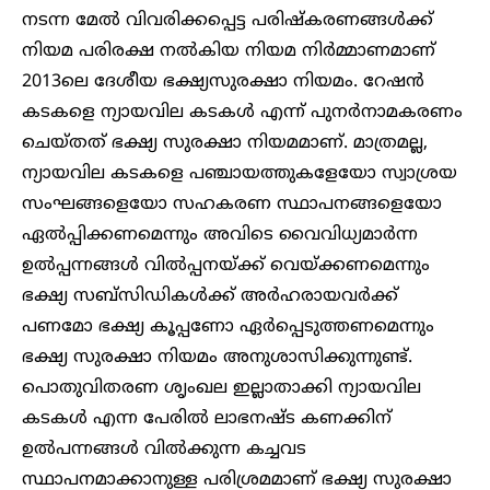
നടന്ന മേൽ വിവരിക്കപ്പെട്ട പരിഷ്കരണങ്ങൾക്ക്
നിയമ പരിരക്ഷ നൽകിയ നിയമ നിർമ്മാണമാണ്
2013ലെ ദേശീയ ഭക്ഷ്യസുരക്ഷാ നിയമം. റേഷൻ
കടകളെ ന്യായവില കടകൾ എന്ന് പുനർനാമകരണം
ചെയ്തത് ഭക്ഷ്യ സുരക്ഷാ നിയമമാണ്. മാത്രമല്ല,
ന്യായവില കടകളെ പഞ്ചായത്തുകളേയോ സ്വാശ്രയ
സംഘങ്ങളെയോ സഹകരണ സ്ഥാപനങ്ങളെയോ
ഏൽപ്പിക്കണമെന്നും അവിടെ വൈവിധ്യമാർന്ന
ഉൽപ്പന്നങ്ങൾ വിൽപ്പനയ്ക്ക് വെയ്ക്കണമെന്നും
ഭക്ഷ്യ സബ്സിഡികൾക്ക് അർഹരായവർക്ക്
പണമോ ഭക്ഷ്യ കൂപ്പണോ ഏർപ്പെടുത്തണമെന്നും
ഭക്ഷ്യ സുരക്ഷാ നിയമം അനുശാസിക്കുന്നുണ്ട്.
പൊതുവിതരണ ശൃംഖല ഇല്ലാതാക്കി ന്യായവില
കടകൾ എന്ന പേരിൽ ലാഭനഷ്ട കണക്കിന്
ഉൽപന്നങ്ങൾ വിൽക്കുന്ന കച്ചവട
സ്ഥാപനമാക്കാനുള്ള പരിശ്രമമാണ് ഭക്ഷ്യ സുരക്ഷാ