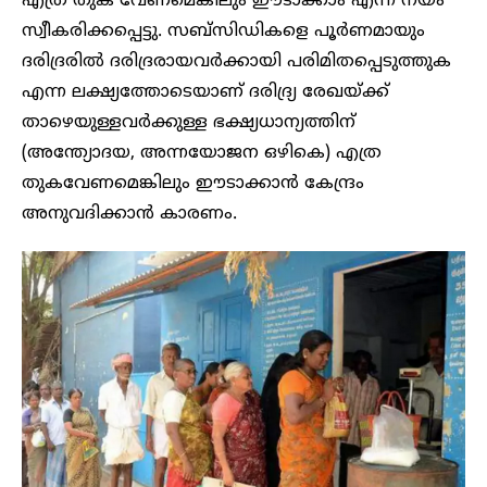
എത്ര തുക വേണമെങ്കിലും ഈടാക്കാം എന്ന നയം
സ്വീകരിക്കപ്പെട്ടു. സബ്സിഡികളെ പൂർണമായും
ദരിദ്രരിൽ ദരിദ്രരായവർക്കായി പരിമിതപ്പെടുത്തുക
എന്ന ലക്ഷ്യത്തോടെയാണ് ദരിദ്ര്യ രേഖയ്ക്ക്
താഴെയുള്ളവർക്കുള്ള ഭക്ഷ്യധാന്യത്തിന്
(അന്ത്യോദയ, അന്നയോജന ഒഴികെ) എത്ര
തുകവേണമെങ്കിലും ഈടാക്കാൻ കേന്ദ്രം
അനുവദിക്കാൻ കാരണം.