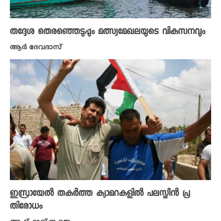
തദ്ദേശ തെരഞ്ഞെടുപ്പും മത്സ്യമേഖലയുടെ വികസനവും
ആർ ദേവദാസ്
ഇസ്രായേൽ തകർത്ത ക്യാമറകളിൽ പലസ്തീൻ പ്ര
തിരോധം