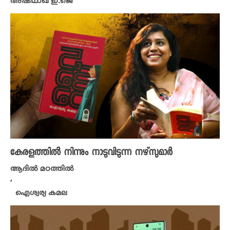
അഷ്ഫാഖ് ഇ.ജെ
കേരളത്തിൽ നിന്നും നാടുവിടുന്ന നഴ്സുമാർ
ആദിൽ മഠത്തിൽ
,
ഐശ്വര്യ കമല