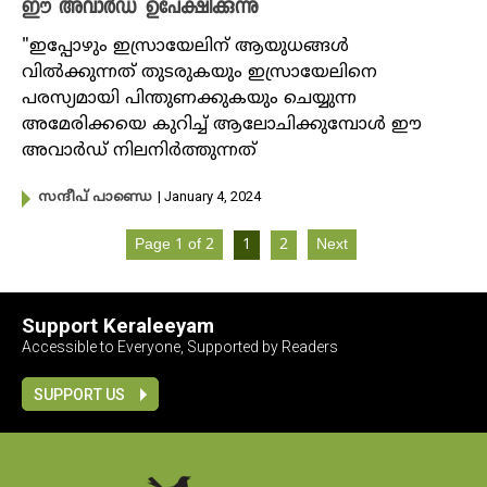
ഈ അവാർഡ് ഉപേക്ഷിക്കുന്നു
"ഇപ്പോഴും ഇസ്രായേലിന് ആയുധങ്ങൾ
വിൽക്കുന്നത് തുടരുകയും ഇസ്രായേലിനെ
പരസ്യമായി പിന്തുണക്കു‌കയും ചെയ്യുന്ന
അമേരിക്കയെ കുറിച്ച് ആലോചിക്കുമ്പോൾ ഈ
അവാർഡ് നിലനിർത്തുന്നത്
| January 4, 2024
സന്ദീപ് പാണ്ഡെ
Page 1 of 2
1
2
Next
Support Keraleeyam
Accessible to Everyone, Supported by Readers
SUPPORT US