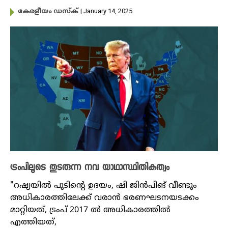
| January 14, 2025
കേരളീയം ഡസ്ക്
ട്രംപിലൂടെ തുടരുന്ന നവ യാഥാസ്ഥിതികത്വം
"റഷ്യയിൽ പുടിന്റെ ഉദയം, ഷി ജിൻപിങ് വീണ്ടും
അധികാരത്തിലേക്ക് വരാൻ ഭരണഘടനയടക്കം
മാറ്റിയത്, ട്രംപ് 2017 ൽ അധികാരത്തിൽ
എത്തിയത്,