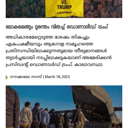
ലോകമെങ്ങും ദുരന്തം വിതച്ച് ഡൊണാൾഡ് ട്രംപ്
അധികാരമേറ്റെടുത്ത ശേഷം തികച്ചും
ഏകപക്ഷീയവും ആ​ഗോള സമൂഹത്തെ
പ്രതിസന്ധിയിലാക്കുന്നതുമായ തീരുമാനങ്ങൾ
തുടർച്ചയായി നടപ്പിലാക്കുകയാണ് അമേരിക്കൻ
പ്രസിഡന്റ് ഡൊണാൾഡ് ട്രംപ്. കാലാവസ്ഥാ
| March 18, 2025
നൗഷാബാ നാസ്