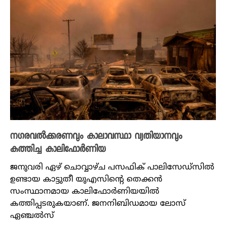
നഗരവൽക്കരണവും കാലാവസ്ഥാ വ്യതിയാനവും
കത്തിച്ച കാലിഫോർണിയ
ജനുവരി ഏഴ് ചൊവ്വാഴ്ച പസഫിക് പാലിസേഡ്സിൽ
ഉണ്ടായ കാട്ടുതീ യുഎസിന്റെ തെക്കൻ
സംസ്ഥാനമായ കാലിഫോർണിയയിൽ
കത്തിപ്പടരുകയാണ്. ജനനിബിഡമായ ലോസ്
ഏഞ്ചൽസ്