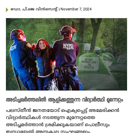
| November 7, 2024
ഡോ. പി.ജെ വിൻസെന്റ്
അടിച്ചമർത്തലിൽ ആളിക്കത്തുന്ന വിദ്യാർത്ഥി മുന്നേറ്റം
പലസ്തീൻ ജനതയോട് ഐക്യപ്പെട്ട് അമേരിക്കൻ
വിദ്യാർത്ഥികൾ നടത്തുന്ന മുന്നേറ്റത്തെ
അടിച്ചമർത്താൻ ശ്രമിക്കുകയാണ് പൊലീസും
ഇസ്രായേൽ അനുകൂല സംഘങ്ങളും.