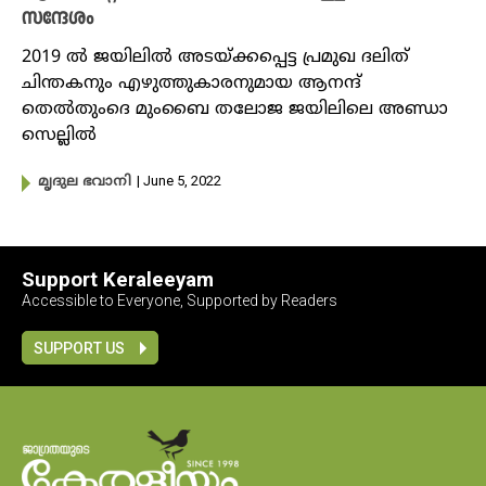
സന്ദേശം
2019 ൽ ജയിലിൽ അടയ്ക്കപ്പെട്ട പ്രമുഖ ദലിത്
ചിന്തകനും എഴുത്തുകാരനുമായ ആനന്ദ്
തെൽതുംദെ മുംബൈ തലോജ ജയിലിലെ അണ്ഡാ
സെല്ലിൽ
| June 5, 2022
മൃദുല ഭവാനി
Support Keraleeyam
Accessible to Everyone, Supported by Readers
SUPPORT US