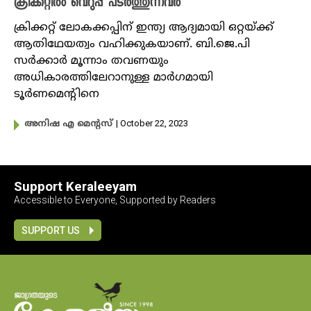
ക്രിക്കറ്റിൽ വെറുപ്പ് പടർത്തുന്നവർ
ക്രിക്കറ്റ് ലോകക്കപ്പിന് ഇന്ത്യ ആദ്യമായി ഒറ്റയ്ക്ക്
ആതിഥേയത്വം വഹിക്കുകയാണ്. ബി.ജെ.പി
സർക്കാർ മൂന്നാം തവണയും
അധികാരത്തിലേറാനുള്ള മാർഗമായി
ടൂർണമെന്റിനെ
| October 22, 2023
അനിഷ എ മെന്റസ്
Support Keraleeyam
Accessible to Everyone, Supported by Readers
SUPPORT US