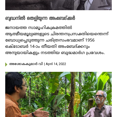
ബുദ്ധനിൽ തെളിയുന്ന അംബേദ്ക്കർ
ജനായത്ത സാമൂഹികക്രമത്തിൽ
ആത്മീയമൂല്യങ്ങളുടെ ചിരന്തനപ്രസക്തിയെന്തെന്ന്
ബോധ്യപ്പെടുത്തുന്ന ചരിത്രസംഭവമാണ് 1956
ഒക്ടോബർ 14-ാം തീയതി അംബേദ്ക്കറും
അനുയായികളും നടത്തിയ ബുദ്ധമാർ​ഗ പ്രവേശം.
| April 14, 2022
അശോകകുമാർ വി