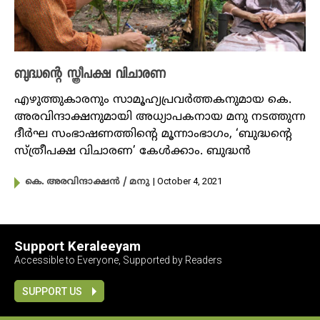
ബുദ്ധന്റെ സ്ത്രീപക്ഷ വിചാരണ
എഴുത്തുകാരനും സാമൂഹ്യപ്രവർത്തകനുമായ കെ.
അരവിന്ദാക്ഷനുമായി അധ്യാപകനായ മനു നടത്തുന്ന
ദീർഘ സംഭാഷണത്തിന്റെ മൂന്നാംഭാ​ഗം, ‘ബുദ്ധന്റെ
സ്ത്രീപക്ഷ വിചാരണ’ കേൾക്കാം. ബുദ്ധൻ
| October 4, 2021
കെ. അരവിന്ദാക്ഷൻ / മനു
Support Keraleeyam
Accessible to Everyone, Supported by Readers
SUPPORT US