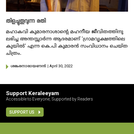
തിളച്ചുതൂവുന്ന രതി
മഹാകവി കുമാരനാശാന്റെ മഹനീയ ജീവിതത്തിനു
ലഭിച്ച അന്തസ്സാർന്ന ആദരമാണ് 'ഗ്രാമവൃക്ഷത്തിലെ
കുയിൽ’ എന്ന കെ.പി കുമാരൻ സംവിധാനം ചെയ്ത
ചിത്രം.
| April 30, 2022
ശങ്കരനാരായണൻ
Support Keraleeyam
Accessible to Everyone, Supported by Readers
SUPPORT US