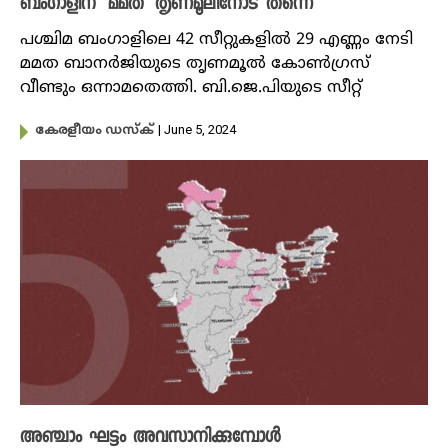
ബം​ഗാളിന് ‘മമത’ തൃണമൂലിനോട് തന്നെ
പശ്ചിമ ബം​ഗാളിലെ 42 സീറ്റുകളിൽ 29 എണ്ണം നേടി
മമത ബാനർജിയുടെ തൃണമൂൽ കോൺ​ഗ്രസ്
വീണ്ടും ഒന്നാമതെത്തി. ബി.ജെ.പിയുടെ സീറ്റ്
| June 5, 2024
കേരളീയം ഡസ്ക്
അഞ്ചാം ഘട്ടം അവസാനിക്കുമ്പോൾ