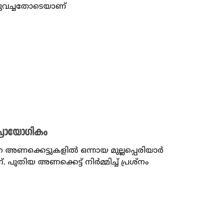
്ടുവച്ചതോടെയാണ്
അപ്രായോഗികം
 അണക്കെട്ടുകളിൽ ഒന്നായ മുല്ലപ്പെരിയാർ
ുതിയ അണക്കെട്ട് നിർമ്മിച്ച് പ്രശ്നം