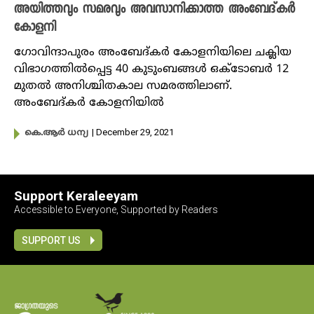
അയിത്തവും സമരവും അവസാനിക്കാത്ത അംബേദ്കർ
കോളനി
ഗോവിന്ദാപുരം അംബേദ്കർ കോളനിയിലെ ചക്ലിയ
വിഭാ​ഗത്തിൽപ്പെട്ട 40 കുടുംബങ്ങൾ ഒക്ടോബർ 12
മുതൽ അനിശ്ചിതകാല സമരത്തിലാണ്.
അംബേദ്കർ കോളനിയിൽ
| December 29, 2021
കെ.ആർ ധന്യ
Support Keraleeyam
Accessible to Everyone, Supported by Readers
SUPPORT US