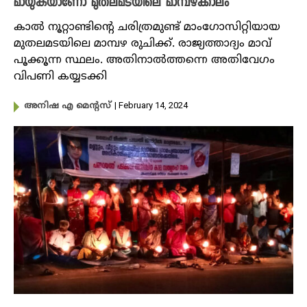
മായുകയാണോ മുതലമടയിലെ മാമ്പഴക്കാലം
കാൽ നൂറ്റാണ്ടിന്റെ ചരിത്രമുണ്ട് മാം​ഗോസിറ്റിയായ
മുതലമടയിലെ മാമ്പഴ രുചിക്ക്. രാജ്യത്താദ്യം മാവ്
പൂക്കൂന്ന സ്ഥലം. അതിനാൽത്തന്നെ അതിവേ​ഗം
വിപണി കയ്യടക്കി
| February 14, 2024
അനിഷ എ മെന്റസ്