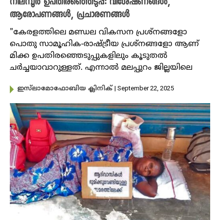
നിലമ്പൂര്‍ ഉപതിരഞ്ഞെടുപ്പ്: വിശേഷണങ്ങൾ,
ആരോപണങ്ങൾ, പ്രചാരണങ്ങൾ
"കേരളത്തിലെ മണ്ഡല വികസന പ്രശ്നങ്ങളോ
പൊതു സാമൂഹിക-രാഷ്ട്രീയ പ്രശ്നങ്ങളോ ആണ്
മിക്ക ഉപതിരഞ്ഞെടുപ്പുകളിലും കൂടുതൽ
ചർച്ചയാവാറുള്ളത്. എന്നാൽ മലപ്പുറം ജില്ലയിലെ
| September 22, 2025
ഇസ്‌ലാമോഫോബിയ ക്ലിനിക്