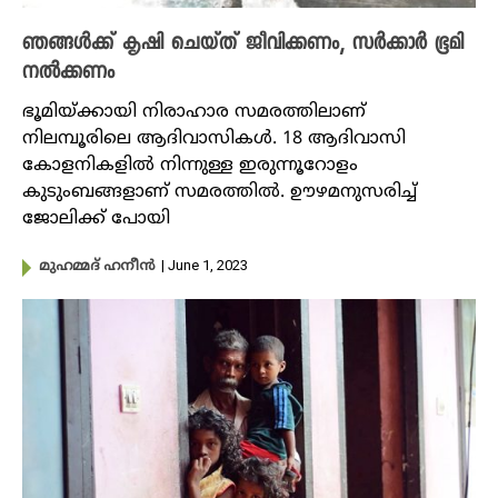
ഞങ്ങൾക്ക് കൃഷി ചെയ്ത് ജീവിക്കണം, സർക്കാർ ഭൂമി
നൽക്കണം
ഭൂമിയ്ക്കായി നിരാഹാര സമരത്തിലാണ്
നിലമ്പൂരിലെ ആദിവാസികൾ. 18 ആദിവാസി
കോളനികളിൽ നിന്നുള്ള ഇരുന്നൂറോളം
കുടുംബങ്ങളാണ് സമരത്തിൽ. ഊഴമനുസരിച്ച്
ജോലിക്ക് പോയി
| June 1, 2023
മുഹമ്മദ് ഹനീൻ