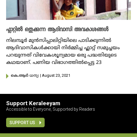
ഫ്ലാറ്റിൽ ഒതുക്കുന്ന ആദിവാസി അവകാശങ്ങൾ
നിലമ്പൂർ മുൻസിപ്പാലിറ്റിയിലെ പാടിക്കുന്നിൽ
ആദിവാസികൾക്കായി നിർമ്മിച്ച ഫ്ലാറ്റ് സമുച്ചയം
പറയുന്നത് വിവേകശൂന്യമായ ഒരു പദ്ധതിയുടെ
കഥയാണ്. പണിയ വിഭാ​ഗത്തിൽപ്പെട്ട 23
| August 23, 2021
കെ.ആര്‍ ധന്യ
Support Keraleeyam
Accessible to Everyone, Supported by Readers
SUPPORT US