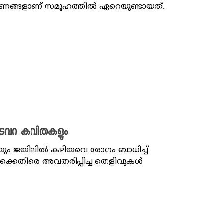
രണങ്ങളാണ് സമൂഹത്തിൽ ഏറെയുണ്ടായത്.
ം തടവറ കവിതകളും
ും ജയിലിൽ കഴിയവെ രോഗം ബാധിച്ച്‌
മിക്കെതിരെ അവതരിപ്പിച്ച തെളിവുകൾ