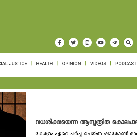
IAL JUSTICE
HEALTH
OPINION
VIDEOS
PODCAST
വധശിക്ഷയെന്ന ആസൂത്രിത കൊലപ
കേരളം ഏറെ ചർച്ച ചെയ്ത ഷാരോൺ രാജ് വ