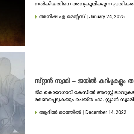
നൽകിയതിനെ അനുകൂലിക്കുന്ന പ്രതിക
| January 24, 2025
അനിഷ എ മെന്റസ്
സ്റ്റാൻ സ്വാമി – ജയിൽ കുറിപ്പുകളു
ഭീമ കൊറേഗാവ് കേസിൽ അറസ്റ്റിലാവുകയ
മരണപ്പെടുകയും ചെയ്ത ഫാ. സ്റ്റാൻ സ്വാ
| December 14, 2022
ആദിൽ മഠത്തിൽ