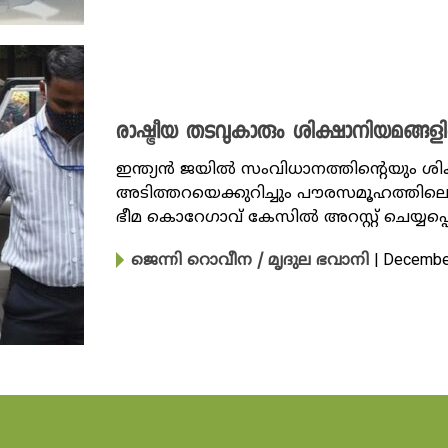
രാഷ്ട്രീയ തടവുകാരും ശിക്ഷാനിയമങ്
ഇന്ത്യന്‍ ജയില്‍ സംവിധാനത്തിന്റെയും
അടിത്തറയെക്കുറിച്ചും പൗരസമൂഹത്തിലെ സ
ഭീമ കൊറേ​ഗാവ് ​കേസിൽ അറസ്റ്റ് ചെയ്യപ്പെ
| Decembe
ജെന്നി റൊവീന / മൃദുല ഭവാനി