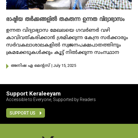
രാഷ്ട്രീയ തർക്കങ്ങളിൽ തകരുന്ന ഉന്നത വിദ്യാഭ്യാസം
ഉന്നത വിദ്യാഭ്യാസ മേഖലയെ ‌ഗവർണർ വഴി
കാവിവത്കരിക്കാൻ ശ്രമിക്കുന്ന കേന്ദ്ര സർക്കാരും
സർവകലാശാലകളിൽ സ്വജനപക്ഷപാതത്തിനും
ക്രമക്കേടുകൾക്കും കൂട്ട് നിൽക്കുന്ന സംസ്ഥാന
| July 15, 2025
അനിഷ എ മെന്റസ്
Support Keraleeyam
Accessible to Everyone, Supported by Readers
SUPPORT US