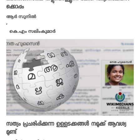
ക്കൊപ്പം
ആർ സുനിൽ
,
കെ.എം സലിംകുമാർ
സത്യം പ്രചരിപ്പിക്കുന്ന ഉള്ളട​ക്കങ്ങൾ നമുക്ക് ആവശ്യ
മുണ്ട്