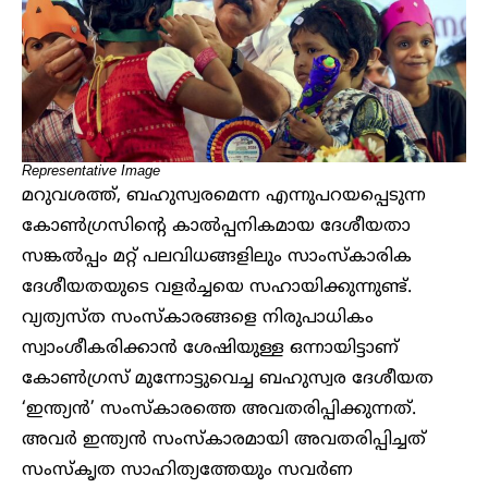
Representative Image
മറുവശത്ത്, ബഹുസ്വരമെന്ന എന്നുപറയപ്പെടുന്ന
കോൺഗ്രസിന്റെ കാൽപ്പനികമായ ദേശീയതാ
സങ്കൽപ്പം മറ്റ് പലവിധങ്ങളിലും സാംസ്കാരിക
ദേശീയതയുടെ വളർച്ചയെ സഹായിക്കുന്നുണ്ട്.
വ്യത്യസ്ത സംസ്കാരങ്ങളെ നിരുപാധികം
സ്വാംശീകരിക്കാൻ ശേഷിയുള്ള ഒന്നായിട്ടാണ്
കോൺഗ്രസ് മുന്നോട്ടുവെച്ച ബഹുസ്വര ദേശീയത
‘ഇന്ത്യൻ’ സംസ്കാരത്തെ അവതരിപ്പിക്കുന്നത്.
അവർ ഇന്ത്യൻ സംസ്കാരമായി അവതരിപ്പിച്ചത്
സംസ്കൃത സാഹിത്യത്തേയും സവർണ