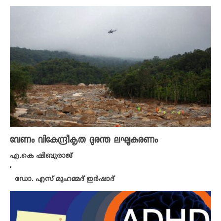
വേണം വികേന്ദ്രീകൃത ദുരന്ത ലഘൂകരണം
എ.കെ ഷിബുരാജ്
,
ഡോ. എസ് മുഹമ്മദ് ഇർഷാദ്