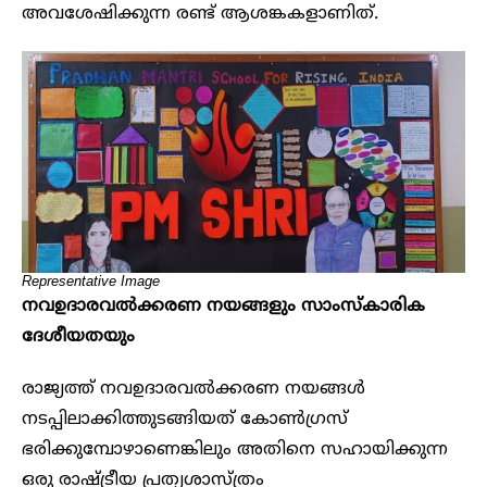
അവശേഷിക്കുന്ന രണ്ട് ആശങ്കകളാണിത്.
Representative Image
നവഉദാരവൽക്കരണ നയങ്ങളും സാംസ്കാരിക
ദേശീയതയും
രാജ്യത്ത് നവഉദാരവൽക്കരണ നയങ്ങൾ
നടപ്പിലാക്കിത്തുടങ്ങിയത് കോൺഗ്രസ്
ഭരിക്കുമ്പോഴാണെങ്കിലും അതിനെ സഹായിക്കുന്ന
ഒരു രാഷ്ട്രീയ പ്രത്യശാസ്ത്രം