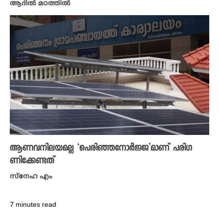
ആദിൽ മഠത്തിൽ
ആണവനിലയമല്ല ‘പെരിഞ്ഞനോർജ്ജ’മാണ് പരി​ഗ
ണിക്കേണ്ടത്
സ്നേഹ എം
7 minutes read