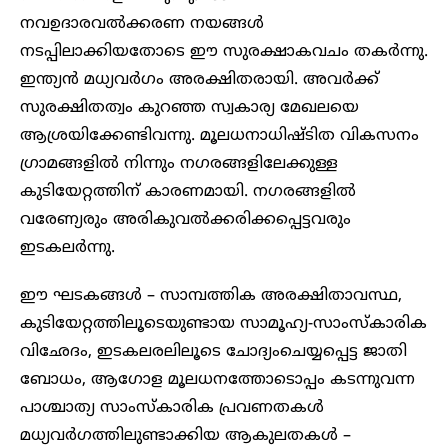
നവഉദാരവൽക്കരണ നയങ്ങൾ
നടപ്പിലാക്കിയതോടെ ഈ സുരക്ഷാകവചം തകർന്നു.
ഇന്ത്യൻ മധ്യവർഗം അരക്ഷിതരായി. അവർക്ക്
സുരക്ഷിതത്വം കുറഞ്ഞ സ്വകാര്യ മേഖലയെ
ആശ്രയിക്കേണ്ടിവന്നു. മൂലധനാധിഷ്ടിത വികസനം
ഗ്രാമങ്ങളിൽ നിന്നും നഗരങ്ങളിലേക്കുള്ള
കുടിയേറ്റത്തിന് കാരണമായി. നഗരങ്ങളിൽ
വരേണ്യരും അരികുവൽക്കരിക്കപ്പെട്ടവരും
ഇടകലർന്നു.
ഈ ഘടകങ്ങൾ – സാമ്പത്തിക അരക്ഷിതാവസ്ഥ,
കുടിയേറ്റത്തിലൂടെയുണ്ടായ സാമൂഹ്യ-സാംസ്കാരിക
വിഛേദം, ഇടകലരലിലൂടെ ചോദ്യംചെയ്യപ്പെട്ട ജാതി
ബോധം, ആഗോള മൂലധനത്തോടൊപ്പം കടന്നുവന്ന
പാശ്ചാത്യ സാംസ്കാരിക പ്രവണതകൾ
മധ്യവർഗത്തിലുണ്ടാക്കിയ ആകുലതകൾ –