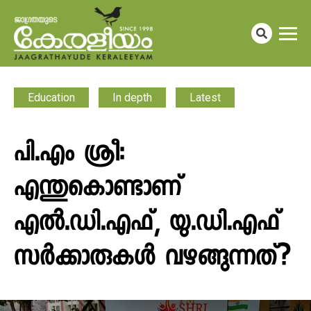
Education
In depth
Latest
പി.എം ശ്രീ:
എന്തുകൊണ്ടാണ്
എൽ.ഡി.എഫ്, യു.ഡി.എഫ്
സർക്കാരുകൾ വഴങ്ങുന്നത്?