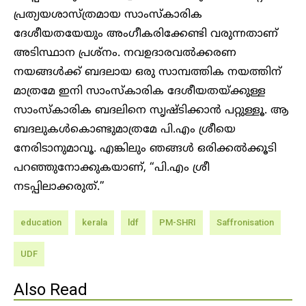
പ്രത്യയശാസ്ത്രമായ സാംസ്കാരിക
ദേശീയതയേയും അംഗീകരിക്കേണ്ടി വരുന്നതാണ്
അടിസ്ഥാന പ്രശ്നം. നവഉദാരവൽക്കരണ
നയങ്ങൾക്ക് ബദലായ ഒരു സാമ്പത്തിക നയത്തിന്
മാത്രമേ ഇനി സാംസ്കാരിക ദേശീയതയ്ക്കുള്ള
സാംസ്കാരിക ബദലിനെ സൃഷ്ടിക്കാൻ പറ്റുള്ളൂ. ആ
ബദലുകൾകൊണ്ടുമാത്രമേ പി.എം ശ്രീയെ
നേരിടാനുമാവൂ. എങ്കിലും ഞങ്ങൾ ഒരിക്കൽക്കൂടി
പറഞ്ഞുനോക്കുകയാണ്, “പി.എം ശ്രീ
നടപ്പിലാക്കരുത്.”
education
kerala
ldf
PM-SHRI
Saffronisation
UDF
Also Read