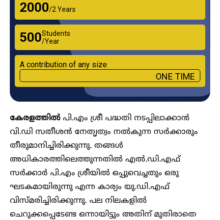
₹2000
/2 Years
Students
₹500
/Year
A contribution of any size
ONE TIME
കേരളത്തിൽ
പി.എം ശ്രീ പദ്ധതി നടപ്പിലാക്കാൻ
വി.ഡി സതീശൻ നേതൃത്വം നൽകുന്ന സർക്കാരും
തീരുമാനിച്ചിരിക്കുന്നു. തങ്ങൾ
അധികാരത്തിലെത്തുന്നതിൽ എൽ.ഡി.എഫ്
സർക്കാർ പി.എം ശ്രീയിൽ ഒപ്പുവെച്ചതും ഒരു
ഘടകമായിരുന്നു എന്ന കാര്യം യു.ഡി.എഫ്
വിസ്മരിച്ചിരിക്കുന്നു. പല നിലകളിൽ
ചെറുക്കപ്പെടേണ്ട ഒന്നായിട്ടും അതിന് മുതിരാതെ