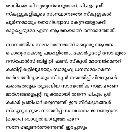
മൗലികമായി വ്യത്യസ്തവുമാണ്. പി.എം ശ്രീ
സ്കൂളുകളിലൂടെ സംസ്ഥാനത്തെ സ്കൂളുകൾ
പൂർണമായും തൊഴിലഭ്യാസ കേന്ദ്രങ്ങളാക്കി
മാറ്റപ്പെടുമോ എന്ന ആശങ്കയാണ് ഒന്നാമത്തേത്.
സാമ്പത്തിക സമാഹരണമാണ് മറ്റൊരു ആശങ്ക.
പൊതു-സ്വകാര്യ പങ്കാളിത്തം, കോർപ്പറേറ്റ് സോഷ്യൽ
റസ്പോൻസിബിളിറ്റി ഫണ്ട്, സ്കൂൾ മാനേജ്മെൻറ്
കമ്മിറ്റികളിലൂടേയും സാമൂഹ്യ ധനസമാഹരണ
മാർഗത്തിലൂടെയും സ്കൂൾ നടത്തിപ്പ് ചിലവുകൾ
കണ്ടെത്തുക തുടങ്ങിയ സാമ്പത്തിക സമാഹരണ
മാർഗങ്ങളെപ്പറ്റി വ്യക്തമായി തന്നെ പി.എം ശ്രീ
കരാർ പ്രതിപാദിക്കുന്നുണ്ട്. ഈ നിർദ്ദേശങ്ങൾ
സ്കൂളുകളുടെ നടത്തിപ്പ് സാവധാനം ജനങ്ങളുടെ
(മാത്രം) ബാധ്യതയാവുമോ എന്ന
സന്ദേഹമുണർത്തുന്നുണ്ട്. ഇപ്പോഴും