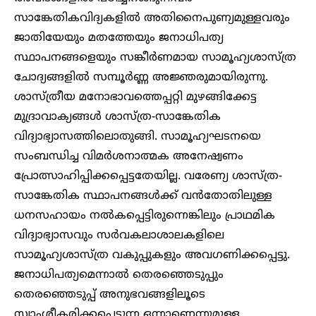
സാങ്കേതികവിദ്യകളിൽ അതിനൈപുണ്യമുള്ളവരും
ജാതിയേയും മതത്തേയും ജനാധിപത്യ
സ്ഥാപനങ്ങളെയും സങ്കീർണമായ സാമൂഹ്യശാസ്ത്ര
ചോദ്യങ്ങളിൽ സമ്പൂർണ്ണ അജ്ഞരുമായിരുന്നു.
ശാസ്ത്രീയ മനോഭാവത്തെപ്പറ്റി മുഴങ്ങിക്കേട്ട
മുദ്രാവാക്യങ്ങൾ ശാസ്ത്ര-സാങ്കേതിക
വിദ്യാഭ്യാസത്തിലൊതുങ്ങി. സാമൂഹ്യഘടനയെ
സംബന്ധിച്ച വിമർശനാത്മക അനേഷ്വണം
പ്രോത്സാഹിപ്പിക്കപ്പെട്ടതേയില്ല. വരേണ്യ ശാസ്ത്ര-
സാങ്കേതിക സ്ഥാപനങ്ങൾക്ക് വൻതോതിലുള്ള
ധനസഹായം നൽകപ്പെട്ടിരുന്നെങ്കിലും പ്രാഥമിക
വിദ്യാഭ്യാസവും സർവകലാശാലകളിലെ
സാമൂഹ്യശാസ്ത്ര വകുപ്പുകളും അവഗണിക്കപ്പെട്ടു.
ജനാധിപത്യമെന്നാൽ തെരഞ്ഞെടുപ്പും
തെരഞ്ഞെടുപ്പ് അനുഭവങ്ങളിലൂടെ
സ്വാംശീകരിക്കപ്പെടുന്ന ഒന്നാണെന്നുമുള്ള