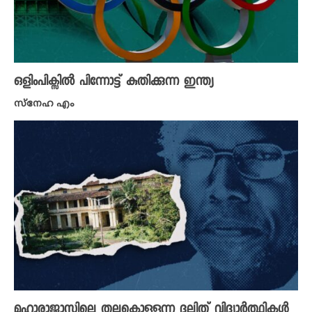
ഒളിംപിക്സിൽ പിന്നോട്ട് കുതിക്കുന്ന ഇന്ത്യ
സ്നേഹ എം
മഹാരാജാസിലെ തല്ലുകൊള്ളുന്ന ദലിത് വിദ്യാർത്ഥികൾ