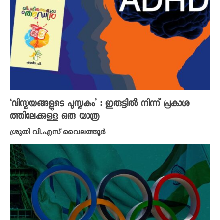
‘വിസ്മയങ്ങളുടെ പുസ്തകം’ : ഇരുട്ടിൽ നിന്ന് പ്രകാശ
ത്തിലേക്കുള്ള ഒരു യാത്ര
ശ്രുതി വി.എസ് വൈലത്തൂർ